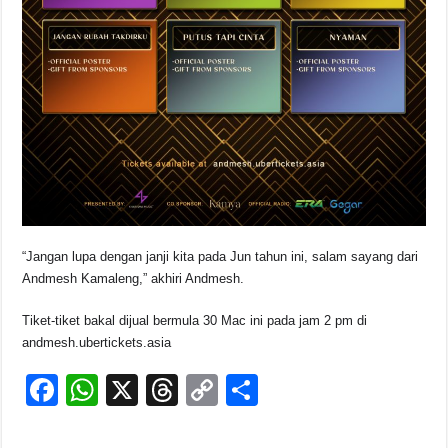
“Jangan lupa dengan janji kita pada Jun tahun ini, salam sayang dari
Andmesh Kamaleng,” akhiri Andmesh.
Tiket-tiket bakal dijual bermula 30 Mac ini pada jam 2 pm di
andmesh.ubertickets.asia
F
W
X
T
C
S
a
h
hr
o
h