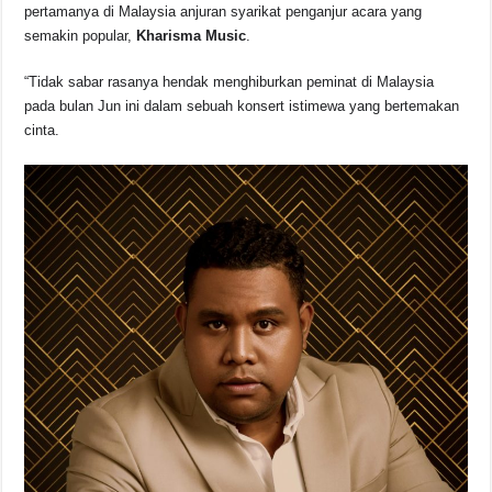
o
p
s
n
pertamanya di Malaysia anjuran syarikat penganjur acara yang
semakin popular,
Kharisma Music
.
o
p
k
k
“Tidak sabar rasanya hendak menghiburkan peminat di Malaysia
pada bulan Jun ini dalam sebuah konsert istimewa yang bertemakan
cinta.