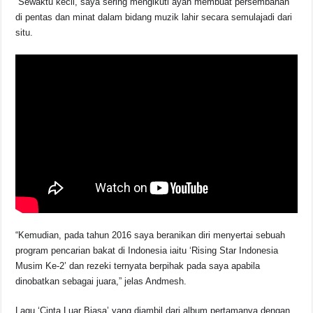
“Sewaktu kecil, saya sering mengikuti ayah membuat persembahan
di pentas dan minat dalam bidang muzik lahir secara semulajadi dari
situ.
“Kemudian, pada tahun 2016 saya beranikan diri menyertai sebuah
program pencarian bakat di Indonesia iaitu ‘Rising Star Indonesia
Musim Ke-2’ dan rezeki ternyata berpihak pada saya apabila
dinobatkan sebagai juara,” jelas Andmesh.
Lagu ‘Cinta Luar Biasa’ yang diambil dari album pertamanya dengan