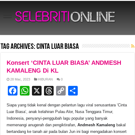
Tag Archives:
Cinta Luar Biasa
Konsert ‘CINTA LUAR BIASA’ ANDMESH
KAMALENG Di KL
28 Mac, 2023
HIBURAN
0
F
W
X
T
C
S
a
h
hr
o
h
Siapa yang tidak kenal dengan pelantun lagu viral senusantara ‘Cinta
c
at
e
p
ar
Luar Biasa’, anak kelahiran Pulau Alor, Nusa Tenggara Timur,
e
s
a
y
e
Indonesia, penyanyi-penggubah lagu popular yang banyak
memenangi anugerah dan pengiktirafan,
Andmesh Kamaleng
bakal
b
A
d
Li
bertandang ke tanah air pada bulan Jun ini bagi mengadakan konsert