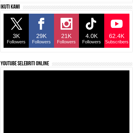
c
at
e
p
ar
Ikuti kami
e
s
a
y
e
b
A
d
Li
o
p
s
n
3K
29K
21K
4.0K
62.4K
o
p
k
Followers
Followers
Followers
Followers
Subscribers
k
YouTube selebriti online