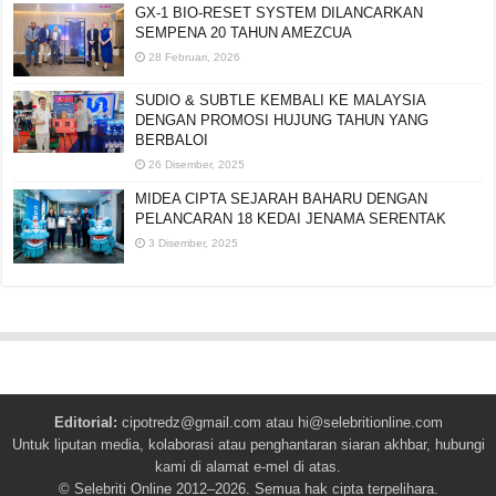
GX-1 BIO-RESET SYSTEM DILANCARKAN
SEMPENA 20 TAHUN AMEZCUA
28 Februari, 2026
SUDIO & SUBTLE KEMBALI KE MALAYSIA
DENGAN PROMOSI HUJUNG TAHUN YANG
BERBALOI
26 Disember, 2025
MIDEA CIPTA SEJARAH BAHARU DENGAN
PELANCARAN 18 KEDAI JENAMA SERENTAK
3 Disember, 2025
Editorial:
cipotredz@gmail.com
atau
hi@selebritionline.com
Untuk liputan media, kolaborasi atau penghantaran siaran akhbar, hubungi
kami di alamat e-mel di atas.
© Selebriti Online 2012–2026. Semua hak cipta terpelihara.