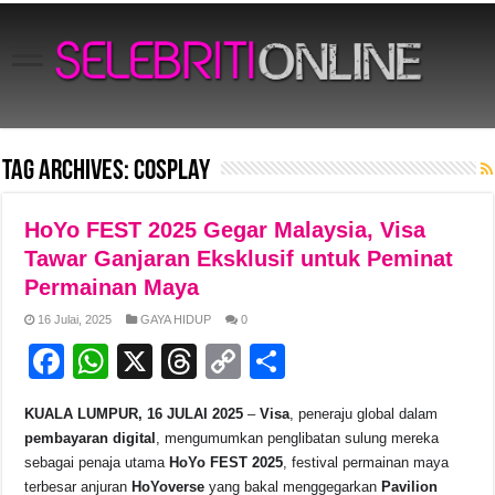
Tag Archives:
cosplay
HoYo FEST 2025 Gegar Malaysia, Visa
Tawar Ganjaran Eksklusif untuk Peminat
Permainan Maya
16 Julai, 2025
GAYA HIDUP
0
F
W
X
T
C
S
a
h
hr
o
h
KUALA LUMPUR, 16 JULAI 2025
–
Visa
, peneraju global dalam
c
at
e
p
ar
pembayaran digital
, mengumumkan penglibatan sulung mereka
e
s
a
y
e
sebagai penaja utama
HoYo FEST 2025
, festival permainan maya
terbesar anjuran
HoYoverse
yang bakal menggegarkan
Pavilion