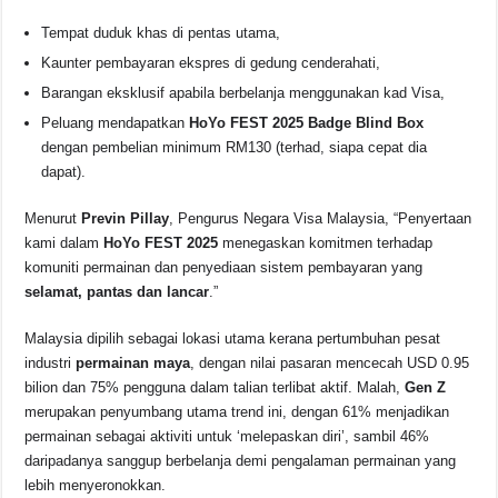
Tempat duduk khas di pentas utama,
Kaunter pembayaran ekspres di gedung cenderahati,
Barangan eksklusif apabila berbelanja menggunakan kad Visa,
Peluang mendapatkan
HoYo FEST 2025 Badge Blind Box
dengan pembelian minimum RM130 (terhad, siapa cepat dia
dapat).
Menurut
Previn Pillay
, Pengurus Negara Visa Malaysia, “Penyertaan
kami dalam
HoYo FEST 2025
menegaskan komitmen terhadap
komuniti permainan dan penyediaan sistem pembayaran yang
selamat, pantas dan lancar
.”
Malaysia dipilih sebagai lokasi utama kerana pertumbuhan pesat
industri
permainan maya
, dengan nilai pasaran mencecah USD 0.95
bilion dan 75% pengguna dalam talian terlibat aktif. Malah,
Gen Z
merupakan penyumbang utama trend ini, dengan 61% menjadikan
permainan sebagai aktiviti untuk ‘melepaskan diri’, sambil 46%
daripadanya sanggup berbelanja demi pengalaman permainan yang
lebih menyeronokkan.