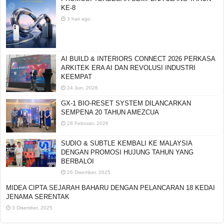
POCO CARNIVAL 2026 KEMBALI DENGAN
PROMOSI TERBESAR SEMPENA ULANG TAHUN
KE-8
3 hari ago
AI BUILD & INTERIORS CONNECT 2026 PERKASA
ARKITEK ERA AI DAN REVOLUSI INDUSTRI
KEEMPAT
24 Jun, 2026
GX-1 BIO-RESET SYSTEM DILANCARKAN
SEMPENA 20 TAHUN AMEZCUA
28 Februari, 2026
SUDIO & SUBTLE KEMBALI KE MALAYSIA
DENGAN PROMOSI HUJUNG TAHUN YANG
BERBALOI
26 Disember, 2025
MIDEA CIPTA SEJARAH BAHARU DENGAN PELANCARAN 18 KEDAI
JENAMA SERENTAK