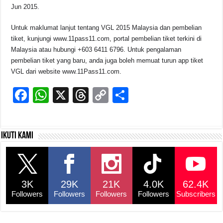
Jun 2015.
Untuk maklumat lanjut tentang VGL 2015 Malaysia dan pembelian
tiket, kunjungi www.11pass11.com, portal pembelian tiket terkini di
Malaysia atau hubungi +603 6411 6796. Untuk pengalaman
pembelian tiket yang baru, anda juga boleh memuat turun app tiket
VGL dari website www.11Pass11.com.
F
W
X
T
C
S
a
h
hr
o
h
c
at
e
p
ar
Ikuti kami
e
s
a
y
e
b
A
d
Li
o
p
s
n
3K
29K
21K
4.0K
62.4K
o
p
k
Followers
Followers
Followers
Followers
Subscribers
k