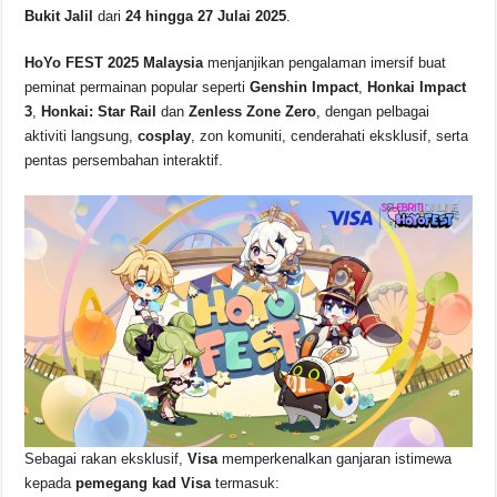
b
A
d
Li
Bukit Jalil
dari
24 hingga 27 Julai 2025
.
o
p
s
n
HoYo FEST 2025 Malaysia
menjanjikan pengalaman imersif buat
o
p
k
peminat permainan popular seperti
Genshin Impact
,
Honkai Impact
k
3
,
Honkai: Star Rail
dan
Zenless Zone Zero
, dengan pelbagai
aktiviti langsung,
cosplay
, zon komuniti, cenderahati eksklusif, serta
pentas persembahan interaktif.
Sebagai rakan eksklusif,
Visa
memperkenalkan ganjaran istimewa
kepada
pemegang kad Visa
termasuk: