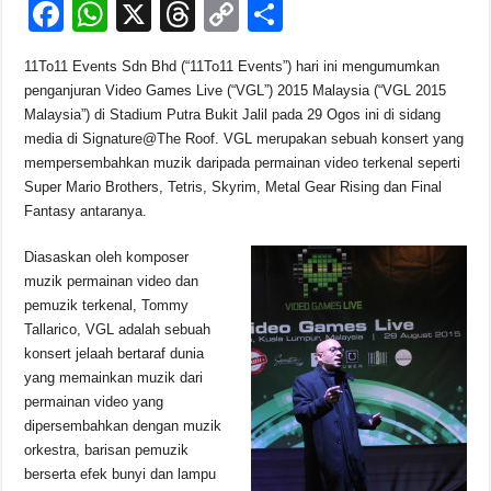
F
W
X
T
C
S
o
p
k
a
h
hr
o
h
k
11To11 Events Sdn Bhd (“11To11 Events”) hari ini mengumumkan
c
at
e
p
ar
penganjuran Video Games Live (“VGL”) 2015 Malaysia (“VGL 2015
e
s
a
y
e
Malaysia”) di Stadium Putra Bukit Jalil pada 29 Ogos ini di sidang
media di Signature@The Roof. VGL merupakan sebuah konsert yang
b
A
d
Li
mempersembahkan muzik daripada permainan video terkenal seperti
o
p
s
n
Super Mario Brothers, Tetris, Skyrim, Metal Gear Rising dan Final
Fantasy antaranya.
o
p
k
k
Diasaskan oleh komposer
muzik permainan video dan
pemuzik terkenal, Tommy
Tallarico, VGL adalah sebuah
konsert jelaah bertaraf dunia
yang memainkan muzik dari
permainan video yang
dipersembahkan dengan muzik
orkestra, barisan pemuzik
berserta efek bunyi dan lampu