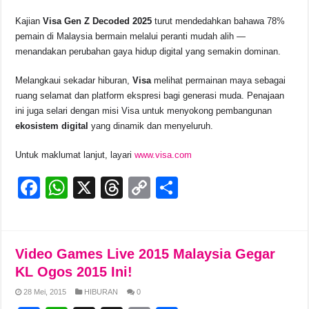
Kajian
Visa Gen Z Decoded 2025
turut mendedahkan bahawa 78%
pemain di Malaysia bermain melalui peranti mudah alih —
menandakan perubahan gaya hidup digital yang semakin dominan.
Melangkaui sekadar hiburan,
Visa
melihat permainan maya sebagai
ruang selamat dan platform ekspresi bagi generasi muda. Penajaan
ini juga selari dengan misi Visa untuk menyokong pembangunan
ekosistem digital
yang dinamik dan menyeluruh.
Untuk maklumat lanjut, layari
www.visa.com
F
W
X
T
C
S
a
h
hr
o
h
c
at
e
p
ar
e
s
a
y
e
Video Games Live 2015 Malaysia Gegar
b
A
d
Li
KL Ogos 2015 Ini!
o
p
s
n
28 Mei, 2015
HIBURAN
0