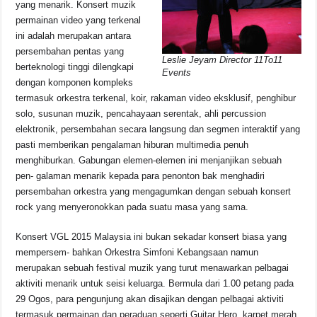
yang menarik. Konsert muzik
permainan video yang terkenal
ini adalah merupakan antara
persembahan pentas yang
Leslie Jeyam Director 11To11
berteknologi tinggi dilengkapi
Events
dengan komponen kompleks
termasuk orkestra terkenal, koir, rakaman video eksklusif, penghibur
solo, susunan muzik, pencahayaan serentak, ahli percussion
elektronik, persembahan secara langsung dan segmen interaktif yang
pasti memberikan pengalaman hiburan multimedia penuh
menghiburkan. Gabungan elemen-elemen ini menjanjikan sebuah
pen- galaman menarik kepada para penonton bak menghadiri
persembahan orkestra yang mengagumkan dengan sebuah konsert
rock yang menyeronokkan pada suatu masa yang sama.
Konsert VGL 2015 Malaysia ini bukan sekadar konsert biasa yang
mempersem- bahkan Orkestra Simfoni Kebangsaan namun
merupakan sebuah festival muzik yang turut menawarkan pelbagai
aktiviti menarik untuk seisi keluarga. Bermula dari 1.00 petang pada
29 Ogos, para pengunjung akan disajikan dengan pelbagai aktiviti
termasuk permainan dan peraduan seperti Guitar Hero, karpet merah