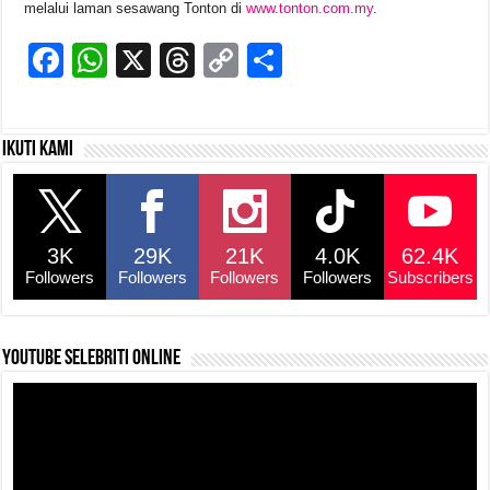
melalui laman sesawang Tonton di
www.tonton.com.my
.
F
W
X
T
C
S
a
h
hr
o
h
c
at
e
p
ar
Ikuti kami
e
s
a
y
e
b
A
d
Li
o
p
s
n
3K
29K
21K
4.0K
62.4K
o
p
k
Followers
Followers
Followers
Followers
Subscribers
k
YouTube selebriti online