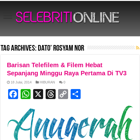
Tag Archives:
Dato’ Rosyam Nor
Barisan Telefilem & Filem Hebat
Sepanjang Minggu Raya Pertama Di TV3
18 Julai, 2014
HIBURAN
0
F
W
X
T
C
S
a
h
hr
o
h
c
at
e
p
ar
e
s
a
y
e
b
A
d
Li