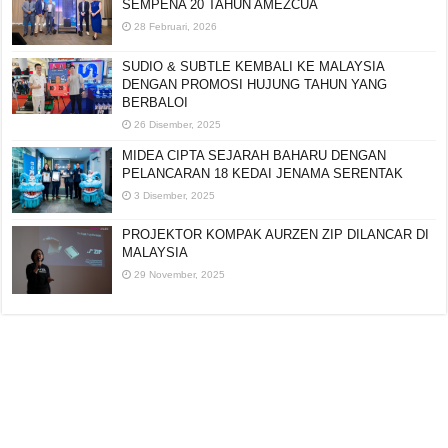
SEMPENA 20 TAHUN AMEZCUA
28 Februari, 2026
SUDIO & SUBTLE KEMBALI KE MALAYSIA
DENGAN PROMOSI HUJUNG TAHUN YANG
BERBALOI
26 Disember, 2025
MIDEA CIPTA SEJARAH BAHARU DENGAN
PELANCARAN 18 KEDAI JENAMA SERENTAK
3 Disember, 2025
PROJEKTOR KOMPAK AURZEN ZIP DILANCAR DI
MALAYSIA
29 November, 2025
Editorial:
cipotredz@gmail.com
atau
hi@selebritionline.com