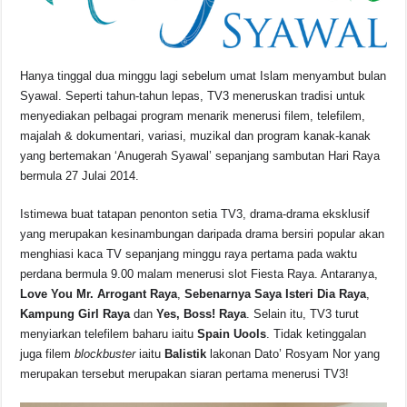
o
p
s
n
o
p
k
k
Hanya tinggal dua minggu lagi sebelum umat Islam menyambut bulan
Syawal. Seperti tahun-tahun lepas, TV3 meneruskan tradisi untuk
menyediakan pelbagai program menarik menerusi filem, telefilem,
majalah & dokumentari, variasi, muzikal dan program kanak-kanak
yang bertemakan ‘Anugerah Syawal’ sepanjang sambutan Hari Raya
bermula 27 Julai 2014.
Istimewa buat tatapan penonton setia TV3, drama-drama eksklusif
yang merupakan kesinambungan daripada drama bersiri popular akan
menghiasi kaca TV sepanjang minggu raya pertama pada waktu
perdana bermula 9.00 malam menerusi slot Fiesta Raya. Antaranya,
Love You Mr. Arrogant Raya
,
Sebenarnya Saya Isteri Dia Raya
,
Kampung Girl Raya
dan
Yes, Boss! Raya
. Selain itu, TV3 turut
menyiarkan telefilem baharu iaitu
Spain Uools
. Tidak ketinggalan
juga filem
blockbuster
iaitu
Balistik
lakonan Dato’ Rosyam Nor yang
merupakan tersebut merupakan siaran pertama menerusi TV3!