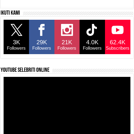
c
at
e
p
ar
Ikuti kami
e
s
a
y
e
b
A
d
Li
o
p
s
n
3K
29K
21K
4.0K
62.4K
o
p
k
Followers
Followers
Followers
Followers
Subscribers
k
YouTube selebriti online