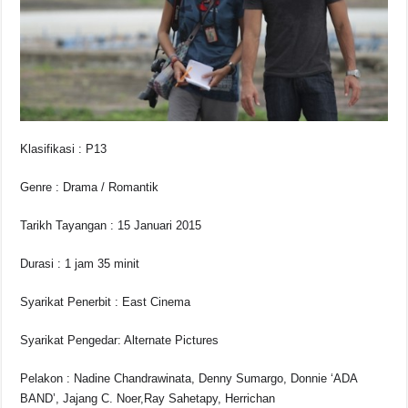
o
p
k
k
Klasifikasi : P13
Genre : Drama / Romantik
Tarikh Tayangan : 15 Januari 2015
Durasi : 1 jam 35 minit
Syarikat Penerbit : East Cinema
Syarikat Pengedar: Alternate Pictures
Pelakon : Nadine Chandrawinata, Denny Sumargo, Donnie ‘ADA
BAND’, Jajang C. Noer,Ray Sahetapy, Herrichan