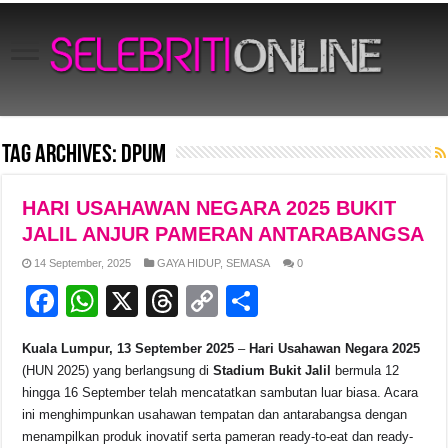
Tag Archives:
DPUM
HARI USAHAWAN NEGARA 2025 BUKIT
JALIL ANJUR PAMERAN ANTARABANGSA
14 September, 2025
GAYA HIDUP
,
SEMASA
0
F
W
X
T
C
S
a
h
hr
o
h
Kuala Lumpur, 13 September 2025
–
Hari Usahawan Negara 2025
c
at
e
p
ar
(HUN 2025) yang berlangsung di
Stadium Bukit Jalil
bermula 12
e
s
a
y
e
hingga 16 September telah mencatatkan sambutan luar biasa. Acara
ini menghimpunkan usahawan tempatan dan antarabangsa dengan
b
A
d
Li
menampilkan produk inovatif serta pameran ready-to-eat dan ready-