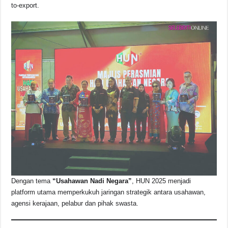
o
p
s
n
to-export.
o
p
k
k
Dengan tema
“Usahawan Nadi Negara”
, HUN 2025 menjadi
platform utama memperkukuh jaringan strategik antara usahawan,
agensi kerajaan, pelabur dan pihak swasta.