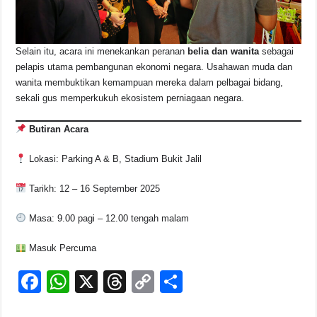
Selain itu, acara ini menekankan peranan
belia dan wanita
sebagai
pelapis utama pembangunan ekonomi negara. Usahawan muda dan
wanita membuktikan kemampuan mereka dalam pelbagai bidang,
sekali gus memperkukuh ekosistem perniagaan negara.
Butiran Acara
Lokasi: Parking A & B, Stadium Bukit Jalil
Tarikh: 12 – 16 September 2025
Masa: 9.00 pagi – 12.00 tengah malam
Masuk Percuma
F
W
X
T
C
S
a
h
hr
o
h