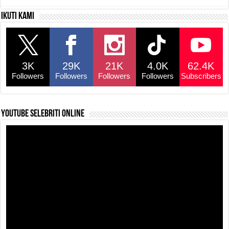
c
at
e
p
ar
Ikuti kami
e
s
a
y
e
b
A
d
Li
o
p
s
n
3K
29K
21K
4.0K
62.4K
o
p
k
Followers
Followers
Followers
Followers
Subscribers
k
YouTube selebriti online