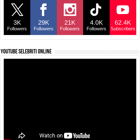
b
A
d
Li
o
p
s
n
3K
29K
21K
4.0K
62.4K
o
p
k
Followers
Followers
Followers
Followers
Subscribers
k
YouTube selebriti online