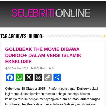
Tag Archives:
Durioo+
GOLDBEAK THE MOVIE DIBAWA
DURIOO+ DALAM VERSI ISLAMIK
EKSKLUSIF
20 Oktober, 2025
HIBURAN
0
F
W
X
T
C
S
a
h
hr
o
h
Cyberjaya, 18 Oktober 2025
– Platform penstriman
Durioo+
sekali
c
at
e
p
ar
lagi membuktikan komitmen mereka sebagai peneraju hiburan
e
s
a
y
e
keluarga Muslim dengan menayangkan
filem animasi antarabangsa
Goldbeak The Movie
dalam versi bahasa Melayu yang diperkaya