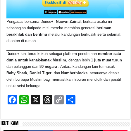
Pengasas bersama Durioo+,
Nuown Zainal
, berkata usaha ini
sebahagian daripada misi mereka membina generasi
beriman,
berakhlak dan berilmu
melalui kandungan berkualiti serta selamat
ditonton di rumah.
Durioo+ kini terus kukuh sebagai platform penstriman
nombor satu
dunia untuk kanak-kanak Muslim
, dengan lebih
1 juta muat turun
dan pelanggan dari
80 negara
. Antara kandungan lain termasuk
Baby Shark
,
Daniel Tiger
, dan
Numberblocks
, semuanya ditapis
oleh ibu bapa Muslim bagi memastikan hiburan mendidik dan positif
untuk seisi keluarga.
F
W
X
T
C
S
a
h
hr
o
h
c
at
e
p
ar
Ikuti kami
e
s
a
y
e