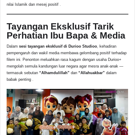
b
A
d
Li
nilai Islamik dan mesej positif .
o
p
s
n
o
p
k
Tayangan Eksklusif Tarik
k
Perhatian Ibu Bapa & Media
Dalam
sesi tayangan eksklusif di Durioo Studioo
, kehadiran
pempengaruh dan wakil media membawa gelombang positif terhadap
filem ini. Penonton meluahkan rasa kagum dengan usaha Durioo+
mengolah semula kandungan luar negara agar mesra anak-anak —
termasuk sebutan
“Alhamdulillah”
dan
“Allahuakbar”
dalam
babak penting .