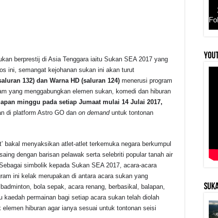
Fo
YouT
an berprestij di Asia Tenggara iaitu Sukan SEA 2017 yang
r
s ini, semangat kejohanan sukan ini akan turut
saluran 132) dan Warna HD (saluran 124)
menerusi program
am yang menggabungkan elemen sukan, komedi dan hiburan
apan minggu pada setiap Jumaat mulai 14 Julai 2017,
kan di platform Astro GO dan
on demand
untuk tontonan
’ bakal menyaksikan atlet-atlet terkemuka negara berkumpul
ng dengan barisan pelawak serta selebriti popular tanah air
 Sebagai simbolik kepada Sukan SEA 2017, acara-acara
ram ini kelak merupakan di antara acara sukan yang
SUKA
 badminton, bola sepak, acara renang, berbasikal, balapan,
au kaedah permainan bagi setiap acara sukan telah diolah
 elemen hiburan agar ianya sesuai untuk tontonan seisi