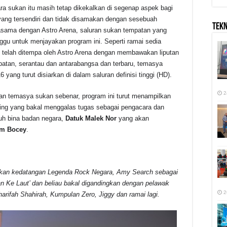
ra sukan itu masih tetap dikekalkan di segenap aspek bagi
yang tersendiri dan tidak disamakan dengan sesebuah
TEK
asama dengan Astro Arena, saluran sukan tempatan yang
nggu untuk menjayakan program ini. Seperti ramai sedia
 telah ditempa oleh Astro Arena dengan membawakan liputan
atan, serantau dan antarabangsa dan terbaru, temasya
yang turut disiarkan di dalam saluran definisi tinggi (HD).
2
an temasya sukan sebenar, program ini turut menampilkan
sing yang bakal menggalas tugas sebagai pengacara dan
uh bina badan negara,
Datuk Malek Nor
yang akan
m Bocey
.
-alukan kedatangan Legenda Rock Negara, Amy Search sebagai
an Ke Laut’ dan beliau bakal digandingkan dengan pelawak
2
harifah Shahirah, Kumpulan Zero, Jiggy dan ramai lagi.