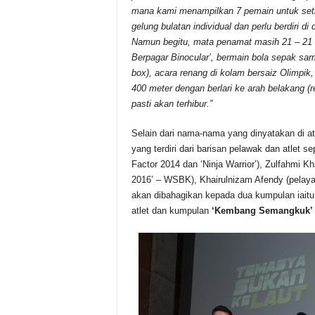
mana kami menampilkan 7 pemain untuk setia
gelung bulatan individual dan perlu berdiri 
Namun begitu, mata penamat masih 21 – 21 d
Berpagar Binocular’, bermain bola sepak samb
box), acara renang di kolam bersaiz Olimpik,
400 meter dengan berlari ke arah belakang (
pasti akan terhibur.”
Selain dari nama-nama yang dinyatakan di a
yang terdiri dari barisan pelawak dan atle
Factor 2014 dan ‘Ninja Warrior’), Zulfahmi 
2016’ – WSBK), Khairulnizam Afendy (pelayar
akan dibahagikan kepada dua kumpulan iait
atlet dan kumpulan
‘Kembang Semangkuk’