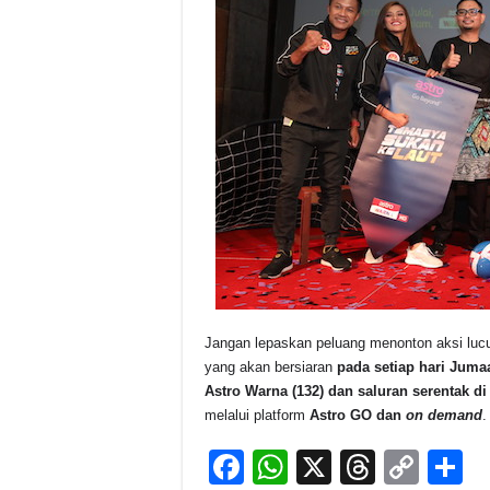
Jangan lepaskan peluang menonton aksi lucu
yang akan bersiaran
pada setiap hari Juma
Astro Warna (132) dan saluran serentak di
melalui platform
Astro GO dan
on demand
.
F
W
X
T
C
S