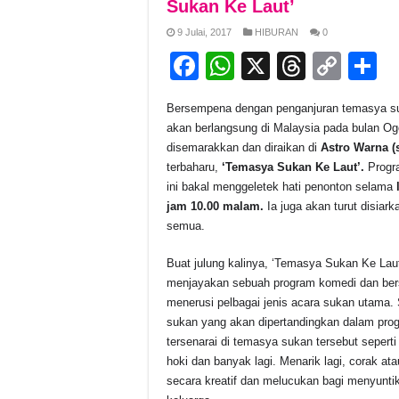
Sukan Ke Laut’
9 Julai, 2017
HIBURAN
0
F
W
X
T
C
S
a
h
hr
o
h
Bersempena dengan penganjuran temasya suk
c
at
e
p
a
akan berlangsung di Malaysia pada bulan Ogo
e
s
a
y
e
disemarakkan dan diraikan di
Astro Warna (
terbaharu,
‘Temasya Sukan Ke Laut’.
Progr
b
A
d
Li
ini bakal menggeletek hati penonton selama
l
o
p
s
n
jam 10.00 malam.
Ia juga akan turut disiar
semua.
o
p
k
k
Buat julung kalinya, ‘Temasya Sukan Ke Laut
menjayakan sebuah program komedi dan bersai
menerusi pelbagai jenis acara sukan utama.
sukan yang akan dipertandingkan dalam prog
tersenarai di temasya sukan tersebut seperti
hoki dan banyak lagi. Menarik lagi, corak at
secara kreatif dan melucukan bagi menyuntik