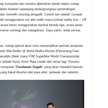
p kumpulan dan mereka diperlukan berdiri dalam setiap
di dalam bulatan sepanjang berlangsungnya pertandingan.
an memiliki seorang pengadil. Contoh lain adalah ‘Lompat
il menggunakan set alat realiti maya (virtual reality box – VR
 acara keirin menggunakan basikal beroda tiga, acara larian
reverse running) dan sebagainya. Saya yakin, anda semua
tas, setiap episod akan turut menampilkan pemain jemputan
t seperti Mat Redho @ Mohd Redha Rozlan (Pemenang Fear
Khairuddin (Naib Juara ‘FIM Superbike World Championship
 terbaik Asia), Amer Raja Lawak dan ramai lagi. Peserta
u kumpulan
‘Cendawan Gagah’
yang akan mewakili barisan
yang bakal disertai oleh para atlet, pelawak dan selebriti.