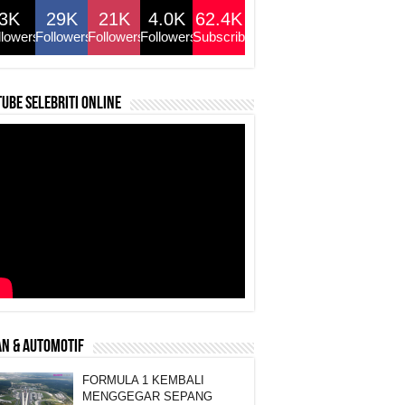
3K
29K
21K
4.0K
62.4K
llowers
Followers
Followers
Followers
Subscribers
ube selebriti online
N & AUTOMOTIF
FORMULA 1 KEMBALI
MENGGEGAR SEPANG