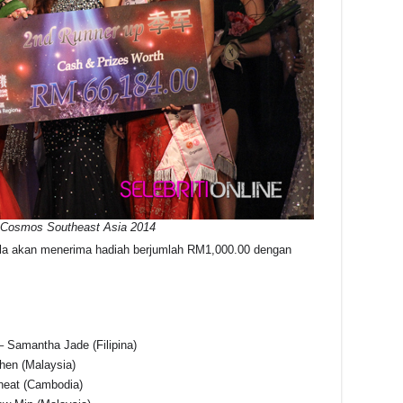
e Cosmos Southeast Asia 2014
ula akan menerima hadiah berjumlah RM1,000.00 dengan
– Samantha Jade (Filipina)
hen (Malaysia)
neat (Cambodia)