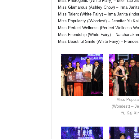
Miss Photogenic (White Fairy) – Mier Yap Si
Miss Glamarous (Ashley Chow) – Irma Janita
Miss Talent (White Fairy) – Irma Janita (Indo
Miss Popularity ((Wondest) – Jennifer Yu Kai
Miss Perfect Wellness (Perfect Wellness W
Miss Friendship (White Fairy) – Natchanakarn
Miss Beautiful Smile (White Fairy) – Frances
Miss Popular
(Wondest) – Je
Yu Kai Xi