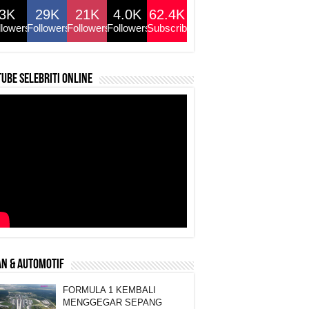
3K
29K
21K
4.0K
62.4K
llowers
Followers
Followers
Followers
Subscribers
ube selebriti online
N & AUTOMOTIF
FORMULA 1 KEMBALI
MENGGEGAR SEPANG