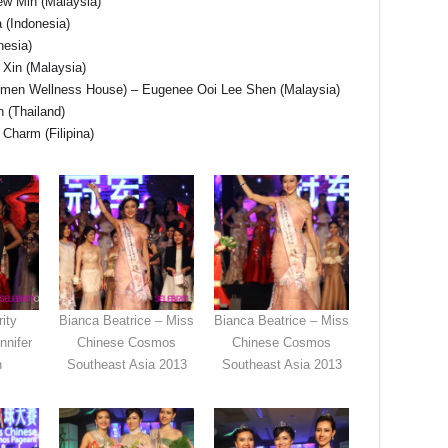
ew Min (Malaysia)
 (Indonesia)
nesia)
 Xin (Malaysia)
omen Wellness House) – Eugenee Ooi Lee Shen (Malaysia)
 (Thailand)
 Charm (Filipina)
ity
Bianca Beatrice – Miss
Bianca Beatrice – Miss
nnifer
Chinese Cosmos
Chinese Cosmos
n
Southeast Asia 2013
Southeast Asia 2013