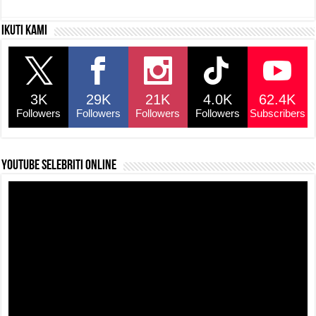
c
at
e
p
ar
Ikuti kami
e
s
a
y
e
b
A
d
Li
o
p
s
n
3K
29K
21K
4.0K
62.4K
o
p
k
Followers
Followers
Followers
Followers
Subscribers
k
YouTube selebriti online