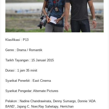
o
p
k
k
Klasifikasi : P13
Genre : Drama / Romantik
Tarikh Tayangan : 15 Januari 2015
Durasi : 1 jam 35 minit
Syarikat Penerbit : East Cinema
Syarikat Pengedar: Alternate Pictures
Pelakon : Nadine Chandrawinata, Denny Sumargo, Donnie ‘ADA
BAND’, Jajang C. Noer,Ray Sahetapy, Herrichan