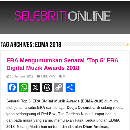
Tag Archives:
EDMA 2018
ERA Mengumumkan Senarai ‘Top 5’ ERA
Digital Muzik Awards 2018
15 Januari, 2019
HIBURAN
0
F
W
X
T
C
S
a
h
hr
o
h
Senarai ‘Top 5’
ERA Digital Muzik Awards (EDMA 2018)
diumum
c
at
e
p
ar
oleh jenama radio
ERA
dan penaja,
Deeja Cosmetic
, di sidang media
e
s
a
y
e
yang berlangsung di Red Box, The Gardens Kuala Lumpur hari ini
dan pada masa yang sama, memulakan Fasa Kedua undian
EDMA
b
A
d
Li
2018
. Sidang Media hari ini turut dihadiri oleh
Dhan Andreas,