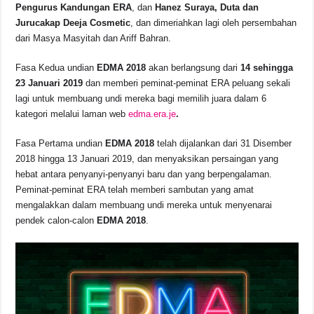
o
p
s
n
Pengurus Kandungan ERA
, dan
Hanez Suraya, Duta dan
Jurucakap Deeja Cosmetic
, dan dimeriahkan lagi oleh persembahan
o
p
k
dari Masya Masyitah dan Ariff Bahran.
k
Fasa Kedua undian
EDMA 2018
akan berlangsung dari
14 sehingga
23 Januari 2019
dan memberi peminat-peminat ERA peluang sekali
lagi untuk membuang undi mereka bagi memilih juara dalam 6
kategori melalui laman web
edma.era.je
.
Fasa Pertama undian
EDMA 2018
telah dijalankan dari 31 Disember
2018 hingga 13 Januari 2019, dan menyaksikan persaingan yang
hebat antara penyanyi-penyanyi baru dan yang berpengalaman.
Peminat-peminat ERA telah memberi sambutan yang amat
mengalakkan dalam membuang undi mereka untuk menyenarai
pendek calon-calon
EDMA 2018
.