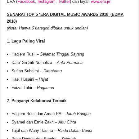
ERA (
Facebook
,
Instagram
,
Twitter
) dan layari
www.era.je
SENARAI TOP 5 ‘ERA DIGITAL MUSIC AWARDS 2018’ (EDMA
2018)
(Nota: Hanya 6 kategori dibuka untuk undian)
Lagu Paling Viral
Haqiem Rusli –
Selamat Tinggal Sayang
Dato’ Sri Siti Nurhaliza –
Anta Permana
Sufian Suhaimi –
Dimatamu
Hael Husaini –
Hajat
Faizal Tahir –
Ragaman
Penyanyi Kolaborasi Terbaik
Haqiem Rusli dan Aman RA –
Jatuh Bangun
Syamel dan Ernie Zakri –
Aku Cinta
Tajul dan Wany Hasrita –
Rindu Dalam Benci
Ryan Deedat dan Sandra –
Salimah