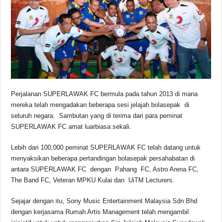
o
p
s
n
o
p
k
k
Perjalanan SUPERLAWAK FC bermula pada tahun 2013 di mana
mereka telah mengadakan beberapa sesi jelajah bolasepak di
seluruh negara. Sambutan yang di terima dari para peminat
SUPERLAWAK FC amat luarbiasa sekali.
Lebih dari 100,000 peminat SUPERLAWAK FC telah datang untuk
menyaksikan beberapa pertandingan bolasepak persahabatan di
antara SUPERLAWAK FC dengan Pahang FC, Astro Arena FC,
The Band FC, Veteran MPKU Kulai dan UiTM Lecturers.
Sejajar dengan itu, Sony Music Entertainment Malaysia Sdn Bhd
dengan kerjasama Rumah Artis Management telah mengambil