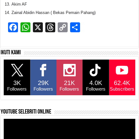
Akim AF
Zainal Abidin Hassan ( Bekas Pemain Pahang)
F
W
X
T
C
S
a
h
hr
o
h
c
at
e
p
ar
Ikuti kami
e
s
a
y
e
b
A
d
Li
o
p
s
n
3K
29K
21K
4.0K
62.4K
o
p
k
Followers
Followers
Followers
Followers
Subscribers
k
YouTube selebriti online