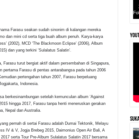
Fo
 nama Farasu seakan sudah sinonim di kalangan mereka
r
YouT
mo dan mini cd serta tiga buah album penuh. Karya-karya
ess’ (2002), MCD ‘The Blackmoon Eclipse’ (2006), Album
5) dan yang terkini ‘Sulalatus Salatin’.
, Farasu turut bergiat aktif dalam persembahan di Singapura,
 pertama Farasu di pentas antarabangsa pada tahun 2006
 Kemudian pertengahan tahun 2007, Farasu berpeluang
gjakarta, Indonesia.
ngsa berkesinambungan setelah kemunculan album ‘Against
2015 hingga 2017, Farasu tanpa henti meneruskan gerakan
a, Nepal dan Australia.
SUKA
ang pernah di sertai Farasu adalah Dumai Tektonik, Melayu
s IV & V, Jogja Brebeg 2015, Daimonius Open Air Bali, A
 2017 serta Tour Pre-Album Sulalatus Salatin 2017 bersama