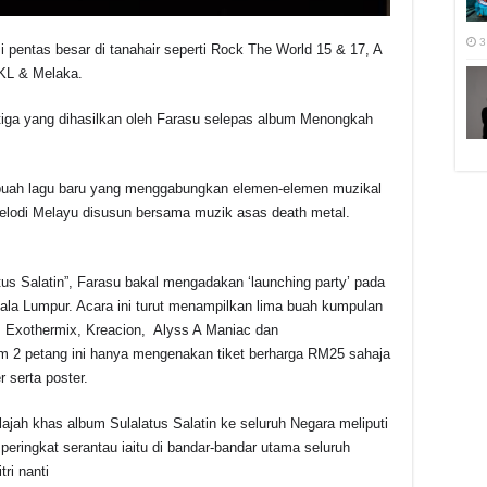
3
i pentas besar di tanahair seperti Rock The World 15 & 17, A
KL & Melaka.
etiga yang dihasilkan oleh Farasu selepas album Menongkah
buah lagu baru yang menggabungkan elemen-elemen muzikal
 melodi Melayu disusun bersama muzik asas death metal.
us Salatin”, Farasu bakal mengadakan ‘launching party’ pada
ala Lumpur. Acara ini turut menampilkan lima buah kumpulan
, Exothermix, Kreacion, Alyss A Maniac dan
 2 petang ini hanya mengenakan tiket berharga RM25 sahaja
 serta poster.
elajah khas album Sulalatus Salatin ke seluruh Negara meliputi
 peringkat serantau iaitu di bandar-bandar utama seluruh
ri nanti