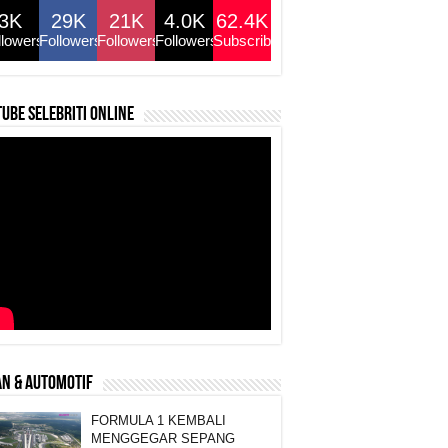
3K
29K
21K
4.0K
62.4K
llowers
Followers
Followers
Followers
Subscribers
ube selebriti online
N & AUTOMOTIF
FORMULA 1 KEMBALI
MENGGEGAR SEPANG