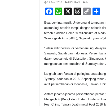
29 Jun, 2018
HIBURAN
0
F
W
X
T
C
S
a
h
hr
o
h
Buat peminat muzik Underground tempatan,
c
at
e
p
a
apatah lagi setelah tampil dengan sebuah de
e
s
a
y
e
tersebut adalah Demo ‘A Millennium of Madn
‘Menongkah Arus’(2010), ‘Against Tyranny’(201
b
A
d
Li
o
p
s
n
Selain aktif beraksi di Semenanjung Malaysia
Sarawak, Sabah dan Indonesia. Persembahan
o
p
k
dalam sebuah gig di Substation, Singapura.
k
mengadakan persembahan di Surabaya dan Jo
Langkah jauh Farasu di peringkat antaraba
Tyranny’ pada tahun 2015. Sepanjang tahun 
aktif persembahan di Indonesia, Taiwan, Chin
Antara jenama-jenama persembahan pentas y
Mengaghok (Bengkalis), Batam Under sicknes
Fest China, Taiwan Death metal Fest 2016 &