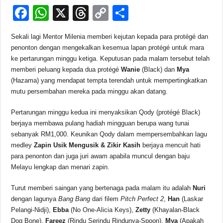
F
W
X
T
C
S
o
p
k
a
h
hr
o
h
k
Sekali lagi Mentor Milenia memberi kejutan kepada para protégé dan
c
at
e
p
ar
penonton dengan mengekalkan kesemua lapan protégé untuk mara
e
s
a
y
e
ke pertarungan minggu ketiga. Keputusan pada malam tersebut telah
memberi peluang kepada dua protégé
Wanie
(Black) dan
Mya
b
A
d
Li
(Hazama) yang mendapat tempta terendah untuk mempertingkatkan
o
p
s
n
mutu persembahan mereka pada minggu akan datang.
o
p
k
Pertarungan minggu kedua ini menyaksikan Qody (protégé Black)
k
berjaya membawa pulang hadiah mingguan berupa wang tunai
sebanyak RM1,000. Keunikan Qody dalam mempersembahkan lagu
medley
Zapin Usik Mengusik & Zikir Kasih
berjaya mencuit hati
para penonton dan juga juri awam apabila muncul dengan baju
Melayu lengkap dan menari zapin.
Turut memberi saingan yang bertenaga pada malam itu adalah
Nuri
dengan lagunya
Bang Bang
dari filem
Pitch Perfect 2
,
Han
(Laskar
Pelangi-Nidji),
Ebba
(No One-Alicia Keys),
Zetty
(Khayalan-Black
Dog Bone),
Fareez
(Rindu Serindu Rindunya-Spoon),
Mya
(Apakah