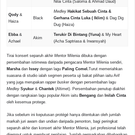
Nilai Cinta (Saloma & Ahmad Daud)
Medley
Hakikat Sebuah Cinta &
Qody
&
Black
Gerhana Cinta Luka ( Iklim)
& Dag Dig
Haiza
Dug (Haiza)
Ebba
&
Terukir Di Bintang (Yuna)
& My Heart
Akim
Azhael
(Acha Saptriasa & Irwansyah)
Tirai konsert separuh akhir
M
entor Milenia dibuka dengan
persembahan istimewa daripada pengacara Mentor Milenia sendiri,
Marsha
dan
Issey
dengan lagu
Paling Comel.
Turut memeriahkan
suasana di studio ialah segmen peserta uji bakat pilihan iaitu Arif
yang juga merupakan
rapper
busker
dengan persembahan lagu
Medley
Syukur
&
Chantek
(Altimet). Persembahan penutup diakhiri
dengan rangkaian lagu popular Akim iaitu
Bengang
dan
Inilah Cinta
oleh kesemua protege.
Jika sebelum ini keputusan protégé hanya ditentukan oleh jumlah
markah juri awam dan undian daripada penonton, bagi peringkat
separuh akhir dan konsert akhir Mentor Milenia, juri profesional telah
dijemput untuk membuat penilaian. Jumlah permarkahan dibahagikan