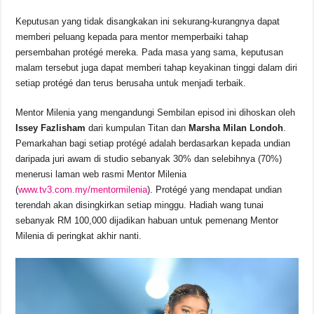
Keputusan yang tidak disangkakan ini sekurang-kurangnya dapat
memberi peluang kepada para mentor memperbaiki tahap
persembahan protégé mereka. Pada masa yang sama, keputusan
malam tersebut juga dapat memberi tahap keyakinan tinggi dalam diri
setiap protégé dan terus berusaha untuk menjadi terbaik.
Mentor Milenia yang mengandungi Sembilan episod ini dihoskan oleh
Issey
Fazlisham
dari kumpulan Titan dan
Marsha
Milan
Londoh
.
Pemarkahan bagi setiap protégé adalah berdasarkan kepada undian
daripada juri awam di studio sebanyak 30% dan selebihnya (70%)
menerusi laman web rasmi Mentor Milenia
(
www.tv3.com.my/mentormilenia
). Protégé yang mendapat undian
terendah akan disingkirkan setiap minggu. Hadiah wang tunai
sebanyak RM 100,000 dijadikan habuan untuk pemenang Mentor
Milenia di peringkat akhir nanti.