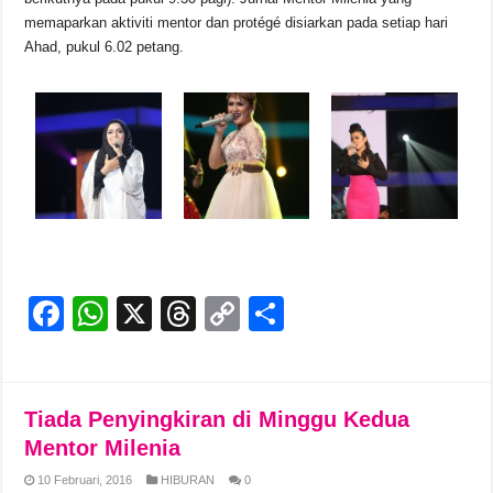
memaparkan aktiviti mentor dan protégé disiarkan pada setiap hari
Ahad, pukul 6.02 petang.
F
W
X
T
C
S
a
h
hr
o
h
c
at
e
p
ar
e
s
a
y
e
Tiada Penyingkiran di Minggu Kedua
b
A
d
Li
Mentor Milenia
o
p
s
n
10 Februari, 2016
HIBURAN
0