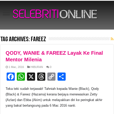
Tag Archives:
Fareez
QODY, WANIE & FAREEZ Layak Ke Final
Mentor Milenia
1 Mac, 2016
HIBURAN
0
F
W
X
T
C
S
a
h
hr
o
h
Teka teki sudah terjawab! Tahniah kepada Wanie (Black), Qody
c
at
e
p
ar
(Black) & Fareez (Hazama) kerana berjaya menewaskan Zetty
e
s
a
y
e
(Azlan) dan Ebba (Akim) untuk melayakkan diri ke peringkat akhir
yang bakal berlangsung pada 6 Mac 2016 nanti.
b
A
d
Li