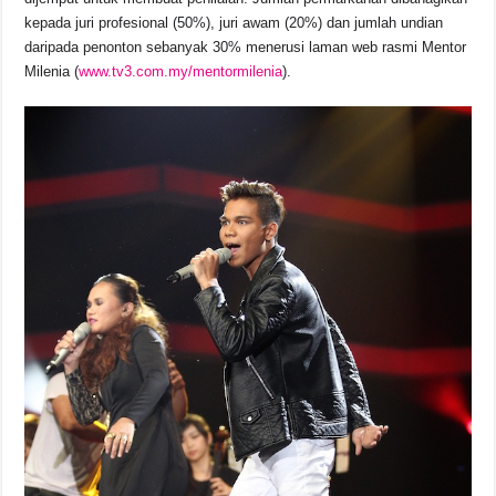
kepada juri profesional (50%), juri awam (20%) dan jumlah undian
daripada penonton sebanyak 30% menerusi laman web rasmi Mentor
Milenia (
www.tv3.com.my/mentormilenia
).