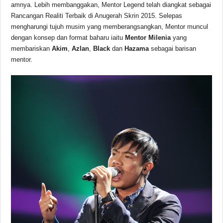
amnya. Lebih membanggakan, Mentor Legend telah diangkat sebagai
Rancangan Realiti Terbaik di Anugerah Skrin 2015. Selepas
mengharungi tujuh musim yang memberangsangkan, Mentor muncul
dengan konsep dan format baharu iaitu
Mentor
Milenia
yang
membariskan
Akim
,
Azlan
,
Black
dan
Hazama
sebagai barisan
mentor.