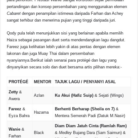
pertandingan dan konsep persembahan yang menggunakan elemen
Cabaret
dengan penampilan istimewa daripada Farhan dan Achey
sangat terhibur dan menerima pujian yang tinggi daripada juri.
Qody pula telah menunjukkan sisi yang berlainan apabila memilih
Haiza sebagai pasangan duet serta mendendangkan lagu dangdut.
Fareez juga kelihatan lebih yakin di atas pentas dengan elemen
lakonan dan juga Muay Thai dalam persembahan
nyanyiannya.Berikut ialah senarai para protégé dan lagu yang
dinyanyikan secara solo dan duet bersama artis pilihan mereka:-
PROTÉGÉ
MENTOR
TAJUK LAGU / PENYANYI ASAL
Zetty
&
Azlan
Ku Akui (Hafiz Suip)
& Sejati (Wings)
Awera
Fareez
&
Berhenti Berharap (Sheila on 7)
&
Hazama
Eyza Bahra
Mentera Semerah Padi (Datuk M.Nasir)
Diam Diam Jatuh Cinta (Ramlah Ram)
Wanie
&
Black
&
Medley
Bujang Dara (Sam Saimun) &
Farhan