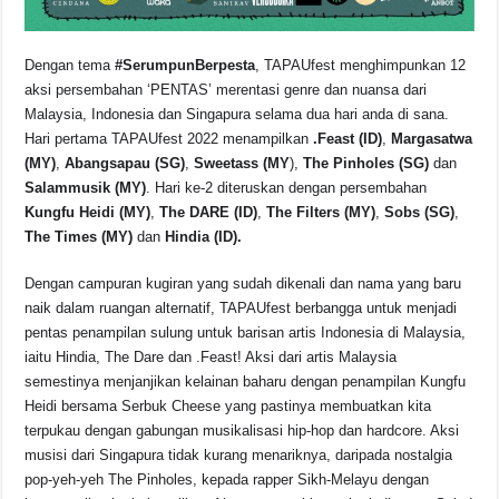
Dengan tema
#SerumpunBerpesta
, TAPAUfest menghimpunkan 12
aksi persembahan ‘PENTAS’ merentasi genre dan nuansa dari
Malaysia, Indonesia dan Singapura selama dua hari anda di sana.
Hari pertama TAPAUfest 2022 menampilkan
.Feast (ID)
,
Margasatwa
(MY)
,
Abangsapau (SG)
,
Sweetass (MY
),
The Pinholes (SG)
dan
Salammusik (MY)
. Hari ke-2 diteruskan dengan persembahan
Kungfu Heidi (MY)
,
The DARE (ID)
,
The Filters (MY)
,
Sobs (SG)
,
The Times (MY)
dan
Hindia (ID).
Dengan campuran kugiran yang sudah dikenali dan nama yang baru
naik dalam ruangan alternatif, TAPAUfest berbangga untuk menjadi
pentas penampilan sulung untuk barisan artis Indonesia di Malaysia,
iaitu Hindia, The Dare dan .Feast! Aksi dari artis Malaysia
semestinya menjanjikan kelainan baharu dengan penampilan Kungfu
Heidi bersama Serbuk Cheese yang pastinya membuatkan kita
terpukau dengan gabungan musikalisasi hip-hop dan hardcore. Aksi
musisi dari Singapura tidak kurang menariknya, daripada nostalgia
pop-yeh-yeh The Pinholes, kepada rapper Sikh-Melayu dengan