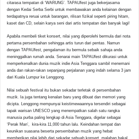
citarasa tempatan di ‘WARUNG’. TAPAUfest juga bekerjasama
dengan Kedai Serba Serbi untuk membawakan anda kelainan dengan
terdapatnya reruai untuk barangan, rilisan fizikal seperti piring hitam,
kaset dan CD, selain karya seni dari artis tempatan dan banyak lagi!
Apabila membeli tiket konsert, nilai yang diperolehi bermula dari nota
pertama persembahan sehingga artis turun dari pentas. Namun
dengan TAPAUfest, pengalaman itu bermula sebaik sahaja anda
meninggalkan rumah anda. Senarai main TAPAUfest dikurasi untuk
memperkenalkan dunia muzik indie Asia Tenggara sambil menemani
anda dan rakan-rakan sepanjang perjalanan yang indah selama 3 jam
dari Kuala Lumpur ke Lenggong.
Nilai sebuah festival itu bukan sekadar terletak di persembahan
muzik. Ia juga tentang kenalan baru yang dibuat dan memori yang
dicipta. Lenggong mempunyai keistimewaannya tersendiri sebagai
tapak warisan UNESCO yang menempatkan salah satu rangka
manusia purba paling lengkap di Asia Tenggara, digelar sebagai
‘Perak Man’, kira-kira 11,000 tahun lalu. Keindahan tempat dan
keunikan suasana beserta persembahan muzik yang hebat
memberikan nilai lebih dari sekadar sebuah konsert, malahan bakal