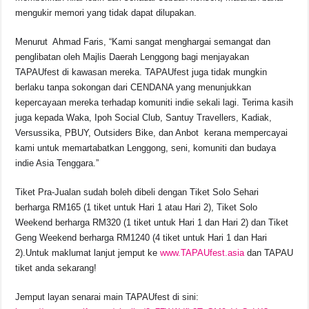
mengukir memori yang tidak dapat dilupakan.
Menurut Ahmad Faris, “Kami sangat menghargai semangat dan
penglibatan oleh Majlis Daerah Lenggong bagi menjayakan
TAPAUfest di kawasan mereka. TAPAUfest juga tidak mungkin
berlaku tanpa sokongan dari CENDANA yang menunjukkan
kepercayaan mereka terhadap komuniti indie sekali lagi. Terima kasih
juga kepada Waka, Ipoh Social Club, Santuy Travellers, Kadiak,
Versussika, PBUY, Outsiders Bike, dan Anbot kerana mempercayai
kami untuk memartabatkan Lenggong, seni, komuniti dan budaya
indie Asia Tenggara.”
Tiket Pra-Jualan sudah boleh dibeli dengan Tiket Solo Sehari
berharga RM165 (1 tiket untuk Hari 1 atau Hari 2), Tiket Solo
Weekend berharga RM320 (1 tiket untuk Hari 1 dan Hari 2) dan Tiket
Geng Weekend berharga RM1240 (4 tiket untuk Hari 1 dan Hari
2).Untuk maklumat lanjut jemput ke
www.TAPAUfest.asia
dan TAPAU
tiket anda sekarang!
Jemput layan senarai main TAPAUfest di sini: