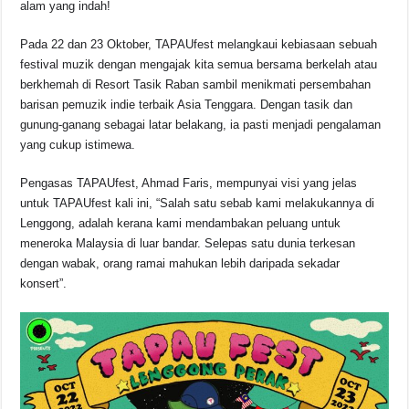
alam yang indah!
o
p
k
k
Pada 22 dan 23 Oktober, TAPAUfest melangkaui kebiasaan sebuah
festival muzik dengan mengajak kita semua bersama berkelah atau
berkhemah di Resort Tasik Raban sambil menikmati persembahan
barisan pemuzik indie terbaik Asia Tenggara. Dengan tasik dan
gunung-ganang sebagai latar belakang, ia pasti menjadi pengalaman
yang cukup istimewa.
Pengasas TAPAUfest, Ahmad Faris, mempunyai visi yang jelas
untuk TAPAUfest kali ini, “Salah satu sebab kami melakukannya di
Lenggong, adalah kerana kami mendambakan peluang untuk
meneroka Malaysia di luar bandar. Selepas satu dunia terkesan
dengan wabak, orang ramai mahukan lebih daripada sekadar
konsert”.