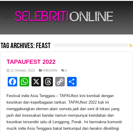
Tag Archives:
Feast
TAPAUFEST 2022
12 Oktober, 2022
HIBURAN
0
F
W
X
T
C
S
a
h
hr
o
h
Festival indie Asia Tenggara – TAPAUfest kini kembali dengan
c
at
e
p
ar
keunikan dan kepelbagaian tarikan. TAPAUfest 2022 kali ini
e
s
a
y
e
menggabungkan elemen alam semula jadi dan seni di lokasi yang
jauh dari kesesakan bandar namun mempunyai keindahan dan
b
A
d
Li
keunikan tersendiri iaitu di Lenggong, Perak. Ini bermakna komuniti
o
p
s
n
muzik indie Asia Tenggara bakal berkumpul dan beraksi dikelilingi