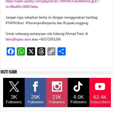
https://open.spotify.com/playlist/3e77WAVfk3TaGM9uVoCgLK?
si=96e45fc199874ebe
Jangan lupa sebarkan berita ini dengan menggunakan hashtag
#TAPAUfest #SerumpunBerpesta dan #LepakLenggong.
Untuk seberang pertanyaan sila hubungi Ahmad Faris di
faris@tapau.asia
atau +60172351204
F
W
X
T
C
S
a
h
hr
o
h
c
at
e
p
ar
Ikuti kami
e
s
a
y
e
b
A
d
Li
o
p
s
n
3K
29K
21K
4.0K
62.4K
o
p
k
Followers
Followers
Followers
Followers
Subscribers
k