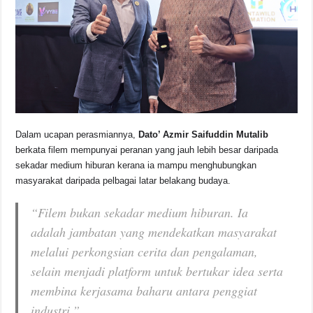
Dalam ucapan perasmiannya,
Dato’ Azmir Saifuddin Mutalib
berkata filem mempunyai peranan yang jauh lebih besar daripada
sekadar medium hiburan kerana ia mampu menghubungkan
masyarakat daripada pelbagai latar belakang budaya.
“Filem bukan sekadar medium hiburan. Ia
adalah jambatan yang mendekatkan masyarakat
melalui perkongsian cerita dan pengalaman,
selain menjadi platform untuk bertukar idea serta
membina kerjasama baharu antara penggiat
industri.”