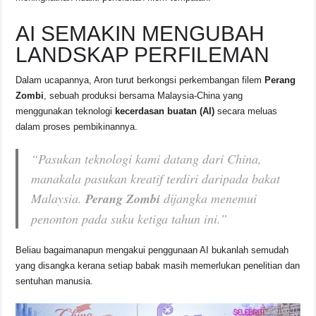
AI SEMAKIN MENGUBAH
LANDSKAP PERFILEMAN
Dalam ucapannya, Aron turut berkongsi perkembangan filem
Perang
Zombi
, sebuah produksi bersama Malaysia-China yang
menggunakan teknologi
kecerdasan buatan (AI)
secara meluas
dalam proses pembikinannya.
“Pasukan teknologi kami datang dari China,
manakala pasukan kreatif terdiri daripada bakat
Malaysia.
Perang Zombi
dijangka menemui
penonton pada suku ketiga tahun ini.”
Beliau bagaimanapun mengakui penggunaan AI bukanlah semudah
yang disangka kerana setiap babak masih memerlukan penelitian dan
sentuhan manusia.