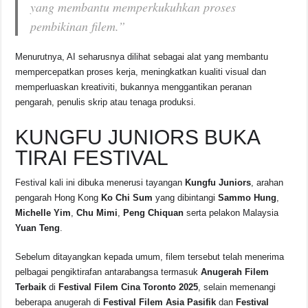
yang membantu memperkukuhkan proses
pembikinan filem.”
Menurutnya, AI seharusnya dilihat sebagai alat yang membantu
mempercepatkan proses kerja, meningkatkan kualiti visual dan
memperluaskan kreativiti, bukannya menggantikan peranan
pengarah, penulis skrip atau tenaga produksi.
KUNGFU JUNIORS BUKA
TIRAI FESTIVAL
Festival kali ini dibuka menerusi tayangan
Kungfu Juniors
, arahan
pengarah Hong Kong
Ko Chi Sum
yang dibintangi
Sammo Hung
,
Michelle Yim
,
Chu Mimi
,
Peng Chiquan
serta pelakon Malaysia
Yuan Teng
.
Sebelum ditayangkan kepada umum, filem tersebut telah menerima
pelbagai pengiktirafan antarabangsa termasuk
Anugerah Filem
Terbaik
di
Festival Filem Cina Toronto 2025
, selain memenangi
beberapa anugerah di
Festival Filem Asia Pasifik
dan
Festival