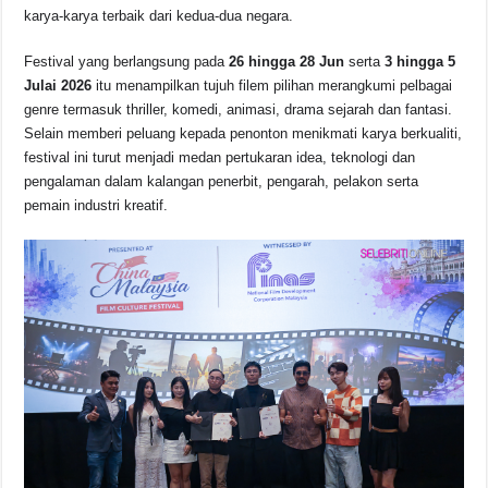
b
A
d
Li
karya-karya terbaik dari kedua-dua negara.
o
p
s
n
Festival yang berlangsung pada
26 hingga 28 Jun
serta
3 hingga 5
o
p
k
Julai 2026
itu menampilkan tujuh filem pilihan merangkumi pelbagai
k
genre termasuk thriller, komedi, animasi, drama sejarah dan fantasi.
Selain memberi peluang kepada penonton menikmati karya berkualiti,
festival ini turut menjadi medan pertukaran idea, teknologi dan
pengalaman dalam kalangan penerbit, pengarah, pelakon serta
pemain industri kreatif.