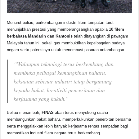
Menurut beliau, perkembangan industri filem tempatan turut
menunjukkan prestasi yang memberangsangkan apabila
10 filem
berbahasa Mandarin dan Kantonis
telah ditayangkan di pawagam
Malaysia tahun ini, sekali gus membuktikan kepelbagaian budaya
negara serta potensinya untuk menembusi pasaran antarabangsa.
“Walaupun teknologi terus berkembang dan
membuka pelbagai kemungkinan baharu,
kekuatan sebenar industri tetap bergantung
kepada bakat, kreativiti penceritaan dan
kerjasama yang kukuh.”
Beliau menambah,
FINAS
akan terus menyokong usaha
membangunkan bakat baharu, memperkukuhkan penerbitan bersama
serta menggalakkan lebih banyak kerjasama rentas sempadan bagi
memastikan industri filem negara terus berkembang.