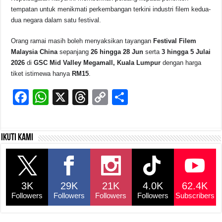
tempatan untuk menikmati perkembangan terkini industri filem kedua-
dua negara dalam satu festival.
Orang ramai masih boleh menyaksikan tayangan
Festival Filem
Malaysia China
sepanjang
26 hingga 28 Jun
serta
3 hingga 5 Julai
2026
di
GSC Mid Valley Megamall, Kuala Lumpur
dengan harga
tiket istimewa hanya
RM15
.
F
W
X
T
C
S
a
h
hr
o
h
c
at
e
p
ar
Ikuti kami
e
s
a
y
e
b
A
d
Li
o
p
s
n
3K
29K
21K
4.0K
62.4K
o
p
k
Followers
Followers
Followers
Followers
Subscribers
k