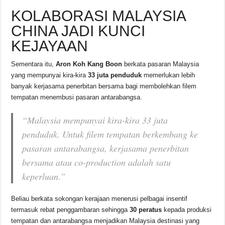
KOLABORASI MALAYSIA
CHINA JADI KUNCI
KEJAYAAN
Sementara itu,
Aron Koh Kang Boon
berkata pasaran Malaysia
yang mempunyai kira-kira
33 juta penduduk
memerlukan lebih
banyak kerjasama penerbitan bersama bagi membolehkan filem
tempatan menembusi pasaran antarabangsa.
“Malaysia mempunyai kira-kira 33 juta
penduduk. Untuk filem tempatan berkembang ke
pasaran antarabangsa, kerjasama penerbitan
bersama atau
co-production
adalah satu
keperluan.”
Beliau berkata sokongan kerajaan menerusi pelbagai insentif
termasuk rebat penggambaran sehingga
30 peratus
kepada produksi
tempatan dan antarabangsa menjadikan Malaysia destinasi yang