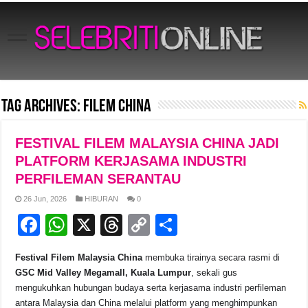
Tag Archives:
Filem China
FESTIVAL FILEM MALAYSIA CHINA JADI
PLATFORM KERJASAMA INDUSTRI
PERFILEMAN SERANTAU
26 Jun, 2026
HIBURAN
0
F
W
X
T
C
S
a
h
hr
o
h
Festival Filem Malaysia China
membuka tirainya secara rasmi di
c
at
e
p
ar
GSC Mid Valley Megamall, Kuala Lumpur
, sekali gus
e
s
a
y
e
mengukuhkan hubungan budaya serta kerjasama industri perfileman
antara Malaysia dan China melalui platform yang menghimpunkan