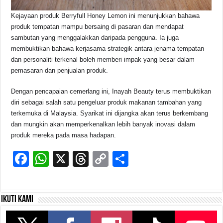
Kejayaan produk Berryfull Honey Lemon ini menunjukkan bahawa
produk tempatan mampu bersaing di pasaran dan mendapat
sambutan yang menggalakkan daripada pengguna. Ia juga
membuktikan bahawa kerjasama strategik antara jenama tempatan
dan personaliti terkenal boleh memberi impak yang besar dalam
pemasaran dan penjualan produk.
Dengan pencapaian cemerlang ini, Inayah Beauty terus membuktikan
diri sebagai salah satu pengeluar produk makanan tambahan yang
terkemuka di Malaysia. Syarikat ini dijangka akan terus berkembang
dan mungkin akan memperkenalkan lebih banyak inovasi dalam
produk mereka pada masa hadapan.
F
W
X
T
C
S
a
h
hr
o
h
c
at
e
p
ar
Ikuti kami
e
s
a
y
e
b
A
d
Li