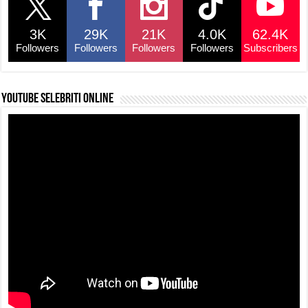
o
p
s
n
3K
29K
21K
4.0K
62.4K
o
p
k
Followers
Followers
Followers
Followers
Subscribers
k
YouTube selebriti online