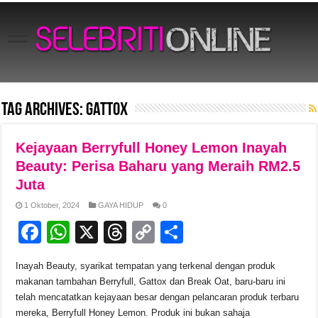
Tag Archives:
Gattox
Kejayaan Berryfull Honey Lemon Inayah
Beauty: Perisa Baharu yang Meraih RM2.5
Juta
1 Oktober, 2024
GAYA HIDUP
0
F
W
X
T
C
S
a
h
hr
o
h
Inayah Beauty, syarikat tempatan yang terkenal dengan produk
c
at
e
p
ar
makanan tambahan Berryfull, Gattox dan Break Oat, baru-baru ini
e
s
a
y
e
telah mencatatkan kejayaan besar dengan pelancaran produk terbaru
mereka, Berryfull Honey Lemon. Produk ini bukan sahaja