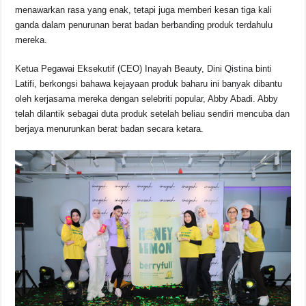
b
A
d
Li
menawarkan rasa yang enak, tetapi juga memberi kesan tiga kali
o
p
s
n
ganda dalam penurunan berat badan berbanding produk terdahulu
mereka.
o
p
k
k
Ketua Pegawai Eksekutif (CEO) Inayah Beauty, Dini Qistina binti
Latifi, berkongsi bahawa kejayaan produk baharu ini banyak dibantu
oleh kerjasama mereka dengan selebriti popular, Abby Abadi. Abby
telah dilantik sebagai duta produk setelah beliau sendiri mencuba dan
berjaya menurunkan berat badan secara ketara.