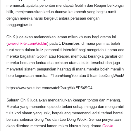
memuncak apabila penonton mendapati Goblin dan Reaper berkongsi
bilik, menjerumuskan kedua-duanya ke kancah yang begitu rumit,
dengan mereka harus bergelut antara perasaan dengan
tanggungjawab.
Oh!K juga akan melancarkan laman mikro khusus bagi drama ini
(
www.ohk-tv.com/Goblin
) pada
1 Disember
, di mana peminat boleh
turut serta dalam kuiz personaliti interaktif bagi mengetahui sama ada
mereka bagaikan Goblin atau Reaper, membuat kerangka gambar diri
mereka bersama kedua-dua pelakon utama lelaki tersebut dan juga
menyertai sistem pengundian hashtag di mana mereka boleh memilih
hero kegemaran mereka –#TeamGongYoo atau #TeamLeeDongWook!
https://www.youtube.com/watch?v=gAkkEP54SO4
Saluran Oh!K juga akan menganjurkan kempen tonton dan menang.
Mereka yang menonton episode terkini setiap minggu dan mengambil
tulis kod siaran yang unik, berpeluang memenangi edisi terhad bantal
bersaiz sebenar Gong Yoo dan Lee Dong Wook. Semua penyertaan
akan diterima menerusi laman mikro khusus bagi drama
Goblin
.