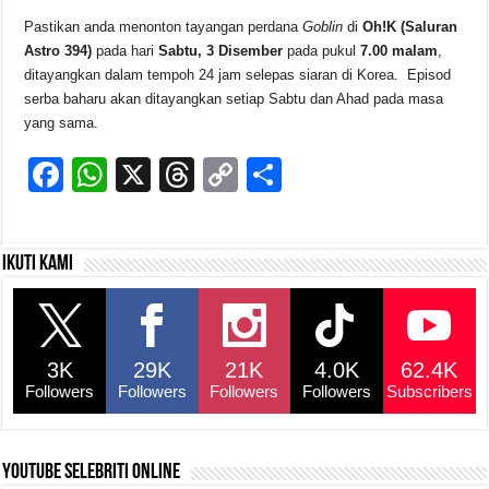
Pastikan anda menonton tayangan perdana
Goblin
di
Oh!K (Saluran
Astro 394)
pada hari
Sabtu, 3 Disember
pada pukul
7.00 malam
,
ditayangkan dalam tempoh 24 jam selepas siaran di Korea.
Episod
serba baharu akan ditayangkan setiap Sabtu dan Ahad pada masa
yang sama.
F
W
X
T
C
S
a
h
hr
o
h
c
at
e
p
ar
Ikuti kami
e
s
a
y
e
b
A
d
Li
o
p
s
n
3K
29K
21K
4.0K
62.4K
o
p
k
Followers
Followers
Followers
Followers
Subscribers
k
YouTube selebriti online