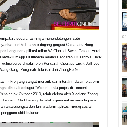
2
tempatan, secara rasminya menandatangani satu
rikat perkhidmatan e-dagang gergasi China iaitu Hang
 pembangunan aplikasi mikro WeChat, di Swiss Garden Hotel
. Mewakili mApp Multimedia adalah Pengarah Urusannya Encik
echnologies diwakili oleh Pengarah Operasi, Encik Jeff Lee
 Wang Gang, Pengarah Teknikal dari ZhongKe Net.
i mikro yang sangat menarik dan interaktif dalam platform
ai dikenali sebagai “Weixin”, satu projek di Tencent
ina sejak Oktober 2010, telah dicipta oleh Xiaolong Zhang,
f Tencent, Ma Huateng. Ia telah dijenamakan semula pada
an antarabangsa dan kini platform aplikasi mesej sosial
a pengguna aktif bulanan.