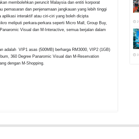
akan membolehkan peruncit Malaysia dan entiti korporat
tau pemasaran dan penjenamaan jangkauan yang lebih tinggi
plikasi interaktif atau ciri-ciri yang boleh dicipta
2
o meliputi perkara-perkara seperti Micro Mall, Group Buy,
anaromic Visual dan M-Interactive, semua berjalan dalam
kan adalah VIP1 asas (500MB) berharga RM3000, VIP2 (1GB)
3
bum, 360 Degree Panaromic Visual dan M-Reservation
tang dengan M-Shopping.
r