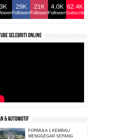
3K
29K
21K
4.0K
62.4K
llowers
Followers
Followers
Followers
Subscribers
ube selebriti online
N & AUTOMOTIF
FORMULA 1 KEMBALI
MENGGEGAR SEPANG