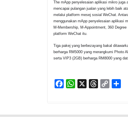
The mApp penyelesaian aplikasi mikro juga 
mencapai pulangan jualan yang lebih baik a
melalui platform mesej sosial WeChat. Antara a
menggunakan mApp penyelesaian aplikasi mikr
M-Membership, M-Appointment, 360 Degree P
platform WeChat itu.
Tiga pakej yang berbezayang bakal ditawar
berharga RM5000 yang merangkumi Photo Al
serta VIP3 (2GB) berharga RM8000 yang da
F
W
X
T
C
S
a
h
hr
o
h
c
at
e
p
a
e
s
a
y
e
b
A
d
Li