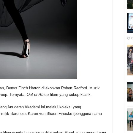
2
, Denys Finch Hatton dilakonkan Robert Redford. Muzik
treep. Ternyata,
Out of Africa
filem yang cukup klasik.
g Anugerah Akademi ini melalui koleksi yang
i milik Baroness Karen von Blixen-Finecke (pengguna nama
ekeliling wanita bangsawan dilakonkan Meryl, yang mengahwini