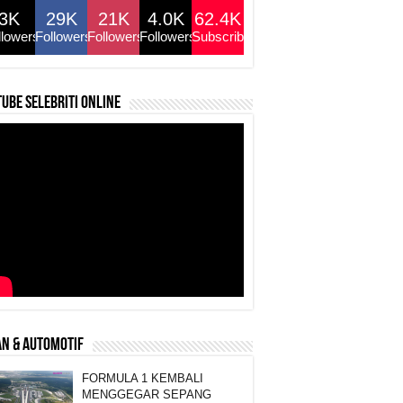
3K
29K
21K
4.0K
62.4K
llowers
Followers
Followers
Followers
Subscribers
ube selebriti online
N & AUTOMOTIF
FORMULA 1 KEMBALI
MENGGEGAR SEPANG