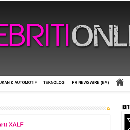
UKAN & AUTOMOTIF
TEKNOLOGI
PR NEWSWIRE (BM)
Ikut
baru XALF