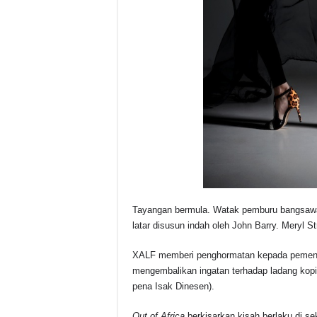
Tayangan bermula. Watak pemburu bangsawan
latar disusun indah oleh John Barry. Meryl S
XALF memberi penghormatan kepada pemenan
mengembalikan ingatan terhadap ladang kop
pena Isak Dinesen).
Out of Africa
berkisarkan kisah berlaku di s