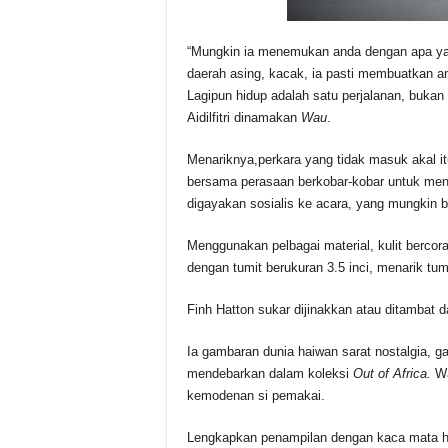
“Mungkin ia menemukan anda dengan apa yang 
daerah asing, kacak, ia pasti membuatkan a
Lagipun hidup adalah satu perjalanan, bukan
Aidilfitri dinamakan
Wau
.
Menariknya,perkara yang tidak masuk akal it
bersama perasaan berkobar-kobar untuk men
digayakan sosialis ke acara, yang mungkin b
Menggunakan pelbagai material, kulit bercor
dengan tumit berukuran 3.5 inci, menarik 
Finh Hatton sukar dijinakkan atau ditambat 
Ia gambaran dunia haiwan sarat nostalgia, g
mendebarkan dalam koleksi
Out of Africa.
Wa
kemodenan si pemakai.
Lengkapkan penampilan dengan kaca mata hi