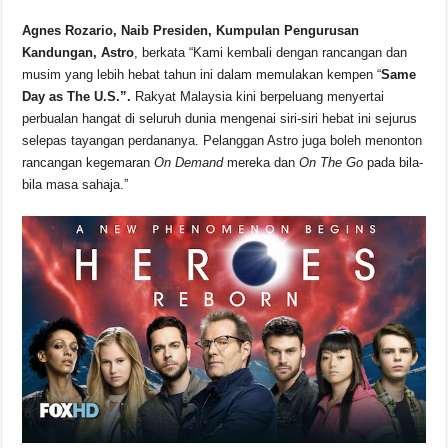
o
p
s
n
Agnes Rozario, Naib Presiden, Kumpulan Pengurusan
o
p
k
Kandungan, Astro
, berkata “Kami kembali dengan rancangan dan
k
musim yang lebih hebat tahun ini dalam memulakan kempen “
Same
Day as The U.S.”.
Rakyat Malaysia kini berpeluang menyertai
perbualan hangat di seluruh dunia mengenai siri-siri hebat ini sejurus
selepas tayangan perdananya. Pelanggan Astro juga boleh menonton
rancangan kegemaran
On Demand
mereka dan
On The Go
pada bila-
bila masa sahaja.”