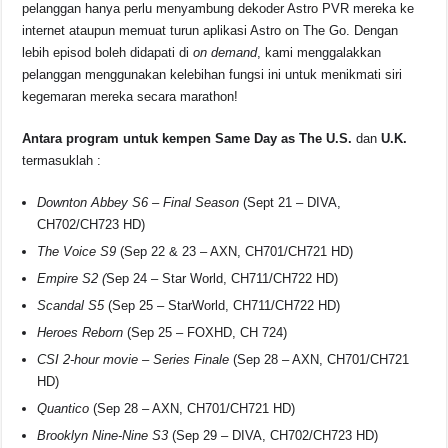
pelanggan hanya perlu menyambung dekoder Astro PVR mereka ke
internet ataupun memuat turun aplikasi Astro on The Go. Dengan
lebih episod boleh didapati di
on demand
, kami menggalakkan
pelanggan menggunakan kelebihan fungsi ini untuk menikmati siri
kegemaran mereka secara marathon!
Antara program untuk kempen Same Day as The U.S.
dan
U.K.
termasuklah :
Downton Abbey S6 – Final Season
(Sept 21 – DIVA,
CH702/CH723 HD)
The Voice S9
(Sep 22 & 23 – AXN, CH701/CH721 HD)
Empire S2 (
Sep 24 – Star World, CH711/CH722 HD)
Scandal S5
(Sep 25 – StarWorld, CH711/CH722 HD)
Heroes Reborn
(Sep 25 – FOXHD, CH 724)
CSI 2-hour movie – Series Finale
(Sep 28 – AXN, CH701/CH721
HD)
Quantico
(Sep 28 – AXN, CH701/CH721 HD)
Brooklyn Nine-Nine S3
(Sep 29 – DIVA, CH702/CH723 HD)