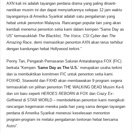
AXN kali ini adalah tayangan perdana drama yang paling dinanti-
nantikan musim ini dan dapat menyiarkannya selepas 12 jam waktu
tayangannya di Amerika Syarikat adalah satu pengalaman yang
hebat untuk penonton Malaysia. Rancangan popular lain yang akan
kembali menemui penonton setia kami dalam kempen “Same Day as
US” termasukklah
The Blacklist, The Voice, CSI:Cyber
dan
The
Amazing Race
, demi memastikan penonton AXN akan terus terhibur
dengan kandungan hebat Hollywood terkini.”
Penny Tan, Pengarah Pemasaran Saluran Antarabangsa FOX (FIC)
berkata “Kempen ‘
Same Day as The U.S.
’ merupakan usaha terkini
dan ia membuktikan komitmen FIC untuk penonton setia kami.
FOXHD, Starworld dan FXHD akan membawakan 9 program segera
termasuklah siri pilihan penonton THE WALKING DEAD Musim Ke-6
dan siri baru seperti
HEROES REBORN
di FOX dan
Crazy Ex-
Girlfriend
di STAR WORLD – membolehkan penonton kami mengikuti
rancangan kegemaran mereka pada hari yang sama dengan tayangan
perdana di Amerika Syarikat menerusi keselesaan menonton
program-program ini melalui pengalaman tontonan hebat bersama
Astro”.