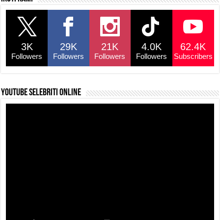
e
s
a
y
e
b
A
d
Li
o
p
s
n
3K
29K
21K
4.0K
62.4K
o
p
k
Followers
Followers
Followers
Followers
Subscribers
k
YouTube selebriti online