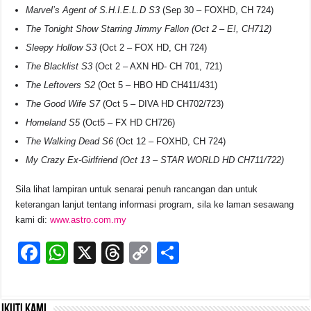
Marvel’s Agent of S.H.I.E.L.D S3
(Sep 30 – FOXHD, CH 724)
The Tonight Show Starring Jimmy Fallon (Oct 2 – E!, CH712)
Sleepy Hollow S3
(Oct 2 – FOX HD, CH 724)
The Blacklist S3
(Oct 2 – AXN HD- CH 701, 721)
The Leftovers S2
(Oct 5 – HBO HD CH411/431)
The Good Wife S7
(Oct 5 – DIVA HD CH702/723)
Homeland S5
(Oct5 – FX HD CH726)
The Walking Dead S6
(Oct 12 – FOXHD, CH 724)
My Crazy Ex-Girlfriend (Oct 13 – STAR WORLD HD CH711/722)
Sila lihat lampiran untuk senarai penuh rancangan dan untuk
keterangan lanjut tentang informasi program, sila ke laman sesawang
kami di:
www.astro.com.my
F
W
X
T
C
S
a
h
hr
o
h
c
at
e
p
ar
Ikuti kami