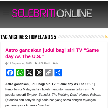
Tag Archives:
Homeland S5
Astro gandakan judul bagi siri TV “Same
day As The U.S.”
19 September, 2015
HIBURAN
0
F
W
X
T
C
S
a
h
hr
o
h
Astro gandakan judul bagi siri TV “Same day As The U.S.”
|
c
at
e
p
ar
Penonton di Malaysia kini boleh menonton musim terkini siri TV
e
s
a
y
e
popular seperti
Empire, Scandal, The Walking Dead
,
Heroes Reborn
,
Quantico
dan banyak lagi pada hari yang sama dengan tayangan
b
A
d
Li
perdananya di Amerika Syarikat.