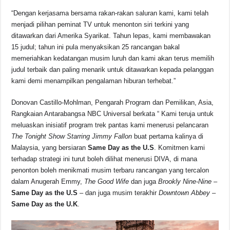
“Dengan kerjasama bersama rakan-rakan saluran kami, kami telah
menjadi pilihan peminat TV untuk menonton siri terkini yang
ditawarkan dari Amerika Syarikat. Tahun lepas, kami membawakan
15 judul; tahun ini pula menyaksikan 25 rancangan bakal
memeriahkan kedatangan musim luruh dan kami akan terus memilih
judul terbaik dan paling menarik untuk ditawarkan kepada pelanggan
kami demi menampilkan pengalaman hiburan terhebat.”
Donovan Castillo-Mohlman, Pengarah Program dan Pemilikan, Asia,
Rangkaian Antarabangsa NBC Universal berkata “ Kami teruja untuk
meluaskan inisiatif program trek pantas kami menerusi pelancaran
The Tonight Show Starring Jimmy Fallon
buat pertama kalinya di
Malaysia, yang bersiaran
Same Day as the U.S
. Komitmen kami
terhadap strategi ini turut boleh dilihat menerusi DIVA, di mana
penonton boleh menikmati musim terbaru rancangan yang tercalon
dalam Anugerah Emmy,
The Good Wife
dan juga
Brookly Nine-Nine
–
Same Day as the U.S
– dan juga musim terakhir
Downtown Abbey
–
Same Day as the U.K
.