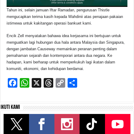
Tahun ini, selain jamuan Iftar Ramadan, pengurusan Thistle
mengucapkan terima kasih kepada Wahdinii atas penajaan pakaian
istimewa untuk kakitangan operasi bankuet kami.
Encik Zell menyatakan bahawa idea kerjasama ini bertujuan untuk
menguatkan lagi hubungan dua hala antara Malaysia dan Singapura,
dengan jambatan Causeway memainkan peranan penting dalam
pemahaman sejarah dan kontemporari antara dua negara. Ke
hadapan, kami berharap untuk memperkukuh lagi ikatan dalam
komuniti, ekonomi, dan kehidupan berdamai.
F
W
X
T
C
S
a
h
hr
o
h
c
at
e
p
ar
Ikuti kami
e
s
a
y
e
b
A
d
Li
o
p
s
n