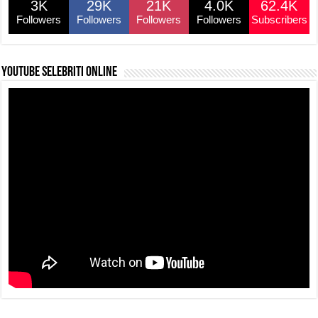
3K
29K
21K
4.0K
62.4K
o
p
k
Followers
Followers
Followers
Followers
Subscribers
k
YouTube selebriti online