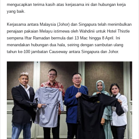
b
A
d
Li
mengucapkan terima kasih atas kerjasama ini dan hubungan kerja
o
p
s
n
yang baik.
o
p
k
Kerjasama antara Malaysia (Johor) dan Singapura telah menimbulkan
k
penajaan pakaian Melayu istimewa oleh Wahdinii untuk Hotel Thistle
sempena Iftar Ramadan bermula dari 13 Mac hingga 8 April. Ini
menandakan hubungan dua hala, seiring dengan sambutan ulang
tahun ke-100 jambatan Causeway antara Singapura dan Johor.