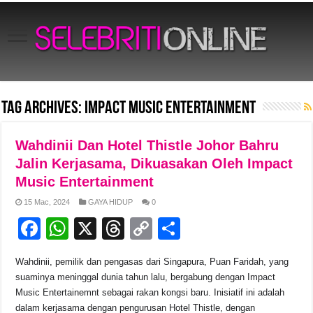
Tag Archives:
impact music entertainment
Wahdinii Dan Hotel Thistle Johor Bahru
Jalin Kerjasama, Dikuasakan Oleh Impact
Music Entertainment
15 Mac, 2024
GAYA HIDUP
0
F
W
X
T
C
S
a
h
hr
o
h
Wahdinii, pemilik dan pengasas dari Singapura, Puan Faridah, yang
c
at
e
p
ar
suaminya meninggal dunia tahun lalu, bergabung dengan Impact
e
s
a
y
e
Music Entertainemnt sebagai rakan kongsi baru. Inisiatif ini adalah
dalam kerjasama dengan pengurusan Hotel Thistle, dengan