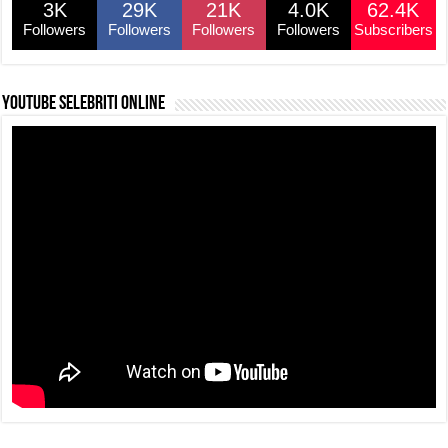
3K
29K
21K
4.0K
62.4K
o
p
k
Followers
Followers
Followers
Followers
Subscribers
k
YouTube selebriti online