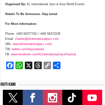
Organised By:
KL International Jazz & Asia World Events
Details To Be Announce. Stay tuned
For More Information:
Phone: +603 56377742 / +603 56371539
Email:
charles@klinternationaljazz.com
URL:
www.klinternationaljazz.com/
TW:
twitter.com/kljazztweets
FB:
www.facebook.com/KLInternationalJazzFestival
F
W
X
T
C
S
a
h
hr
o
h
c
at
e
p
ar
Ikuti kami
e
s
a
y
e
b
A
d
Li
o
p
s
n