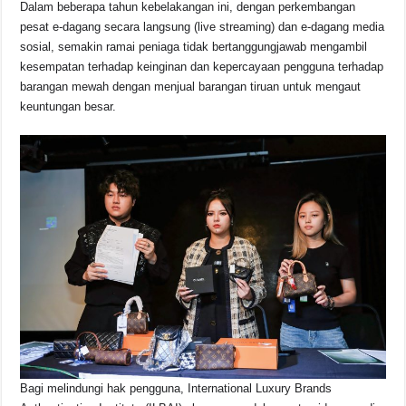
Dalam beberapa tahun kebelakangan ini, dengan perkembangan
c
at
e
p
ar
pesat e-dagang secara langsung (live streaming) dan e-dagang media
e
s
a
y
e
sosial, semakin ramai peniaga tidak bertanggungjawab mengambil
kesempatan terhadap keinginan dan kepercayaan pengguna terhadap
b
A
d
Li
barangan mewah dengan menjual barangan tiruan untuk mengaut
o
p
s
n
keuntungan besar.
o
p
k
k
Bagi melindungi hak pengguna, International Luxury Brands