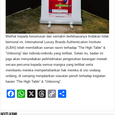
Melihat kepada keseriusan dan semakin berleluasanya tindakan tidak
bermoral ini, International Luxury Brands Authentication Institute
(ILBAI) telah memfailkan saman rasmi terhadap “The High Table” &
“Unboxing” dan individu-individu yang terlibat. Selain itu, badan ini
juga akan menyediakan perkhidmatan pengesahan barangan mewah
secara percuma kepada semua mangsa yang terlibat serta
membantu mereka mempertahankan hak mereka di sisi undang-
undang, di samping menjalankan siasatan penuh terhadap kegiatan
haram “The High Table” & “Unboxing”.
F
W
X
T
C
S
a
h
hr
o
h
c
at
e
p
ar
Ikuti kami