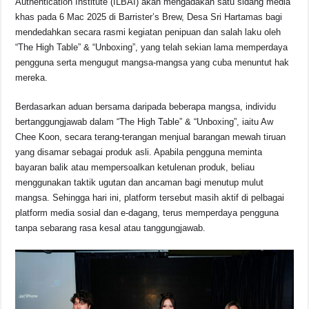
Authentication Institute (ILBAI) akan mengadakan satu sidang media
khas pada 6 Mac 2025 di Barrister’s Brew, Desa Sri Hartamas bagi
mendedahkan secara rasmi kegiatan penipuan dan salah laku oleh
“The High Table” & “Unboxing”, yang telah sekian lama memperdaya
pengguna serta mengugut mangsa-mangsa yang cuba menuntut hak
mereka.
Berdasarkan aduan bersama daripada beberapa mangsa, individu
bertanggungjawab dalam “The High Table” & “Unboxing”, iaitu Aw
Chee Koon, secara terang-terangan menjual barangan mewah tiruan
yang disamar sebagai produk asli. Apabila pengguna meminta
bayaran balik atau mempersoalkan ketulenan produk, beliau
menggunakan taktik ugutan dan ancaman bagi menutup mulut
mangsa. Sehingga hari ini, platform tersebut masih aktif di pelbagai
platform media sosial dan e-dagang, terus memperdaya pengguna
tanpa sebarang rasa kesal atau tanggungjawab.