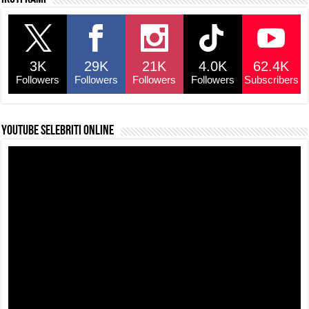
e
s
a
y
e
b
A
d
Li
o
p
s
n
3K
29K
21K
4.0K
62.4K
o
p
k
Followers
Followers
Followers
Followers
Subscribers
k
YouTube selebriti online