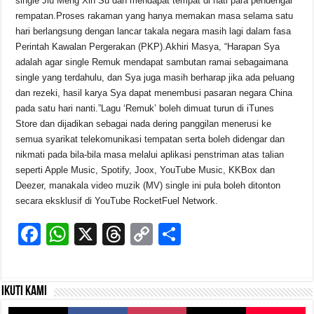
single Jiu Meng Xin Su dan mendapat tempat di hati para pendengar
rempatan.Proses rakaman yang hanya memakan masa selama satu
hari berlangsung dengan lancar takala negara masih lagi dalam fasa
Perintah Kawalan Pergerakan (PKP).Akhiri Masya, “Harapan Sya
adalah agar single Remuk mendapat sambutan ramai sebagaimana
single yang terdahulu, dan Sya juga masih berharap jika ada peluang
dan rezeki, hasil karya Sya dapat menembusi pasaran negara China
pada satu hari nanti.”Lagu ‘Remuk’ boleh dimuat turun di iTunes
Store dan dijadikan sebagai nada dering panggilan menerusi ke
semua syarikat telekomunikasi tempatan serta boleh didengar dan
nikmati pada bila-bila masa melalui aplikasi penstriman atas talian
seperti Apple Music, Spotify, Joox, YouTube Music, KKBox dan
Deezer, manakala video muzik (MV) single ini pula boleh ditonton
secara eksklusif di YouTube RocketFuel Network.
F
W
X
T
C
S
a
h
hr
o
h
c
at
e
p
ar
Ikuti kami
e
s
a
y
e