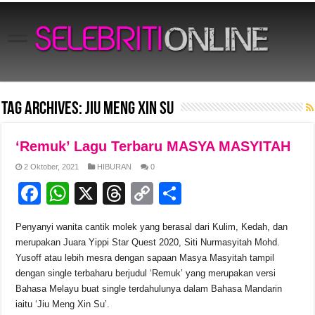
Tag Archives:
Jiu Meng Xin Su
‘Remuk’ Lagu Terbaru MASYA MASYITAH
2 Oktober, 2021
HIBURAN
0
F
W
X
T
C
S
a
h
hr
o
h
Penyanyi wanita cantik molek yang berasal dari Kulim, Kedah, dan
c
at
e
p
ar
merupakan Juara Yippi Star Quest 2020, Siti Nurmasyitah Mohd.
e
s
a
y
e
Yusoff atau lebih mesra dengan sapaan Masya Masyitah tampil
dengan single terbaharu berjudul ‘Remuk’ yang merupakan versi
b
A
d
Li
Bahasa Melayu buat single terdahulunya dalam Bahasa Mandarin
o
p
s
n
iaitu ‘Jiu Meng Xin Su’.