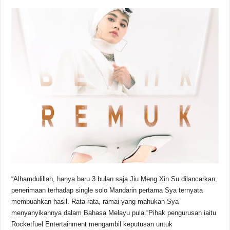
o
p
k
k
“Alhamdulillah, hanya baru 3 bulan saja Jiu Meng Xin Su dilancarkan,
penerimaan terhadap single solo Mandarin pertama Sya ternyata
membuahkan hasil. Rata-rata, ramai yang mahukan Sya
menyanyikannya dalam Bahasa Melayu pula.“Pihak pengurusan iaitu
Rocketfuel Entertainment mengambil keputusan untuk