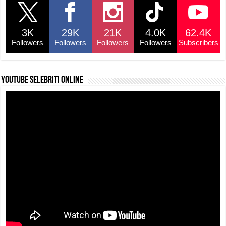
b
A
d
Li
o
p
s
n
3K
29K
21K
4.0K
62.4K
o
p
k
Followers
Followers
Followers
Followers
Subscribers
k
YouTube selebriti online