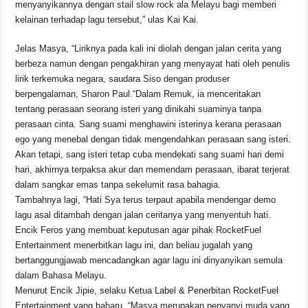
menyanyikannya dengan stail slow rock ala Melayu bagi memberi
kelainan terhadap lagu tersebut,” ulas Kai Kai.
Jelas Masya, “Liriknya pada kali ini diolah dengan jalan cerita yang
berbeza namun dengan pengakhiran yang menyayat hati oleh penulis
lirik terkemuka negara, saudara Siso dengan produser
berpengalaman, Sharon Paul.“Dalam Remuk, ia menceritakan
tentang perasaan seorang isteri yang dinikahi suaminya tanpa
perasaan cinta. Sang suami menghawini isterinya kerana perasaan
ego yang menebal dengan tidak mengendahkan perasaan sang isteri.
Akan tetapi, sang isteri tetap cuba mendekati sang suami hari demi
hari, akhirnya terpaksa akur dan memendam perasaan, ibarat terjerat
dalam sangkar emas tanpa sekelumit rasa bahagia.
Tambahnya lagi, “Hati Sya terus terpaut apabila mendengar demo
lagu asal ditambah dengan jalan ceritanya yang menyentuh hati.
Encik Feros yang membuat keputusan agar pihak RocketFuel
Entertainment menerbitkan lagu ini, dan beliau jugalah yang
bertanggungjawab mencadangkan agar lagu ini dinyanyikan semula
dalam Bahasa Melayu.
Menurut Encik Jipie, selaku Ketua Label & Penerbitan RocketFuel
Entertainment yang baharu, “Masya merupakan penyanyi muda yang