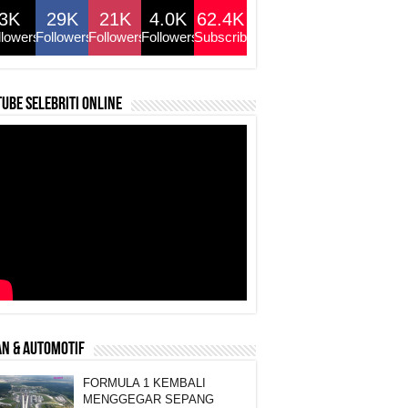
3K
29K
21K
4.0K
62.4K
llowers
Followers
Followers
Followers
Subscribers
ube selebriti online
N & AUTOMOTIF
FORMULA 1 KEMBALI
MENGGEGAR SEPANG