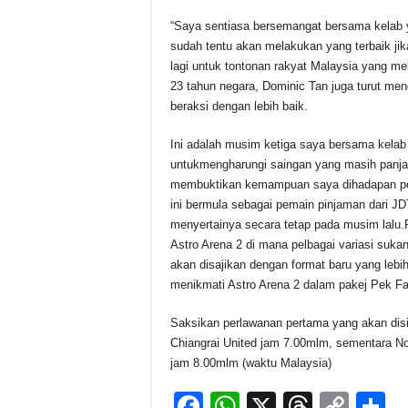
“Saya sentiasa bersemangat bersama kelab 
sudah tentu akan melakukan yang terbaik jika
lagi untuk tontonan rakyat Malaysia yang me
23 tahun negara, Dominic Tan juga turut me
beraksi dengan lebih baik.
Ini adalah musim ketiga saya bersama kelab i
untukmengharungi saingan yang masih panjan
membuktikan kemampuan saya dihadapan pem
ini bermula sebagai pemain pinjaman dari J
menyertainya secara tetap pada musim lalu.P
Astro Arena 2 di mana pelbagai variasi suk
akan disajikan dengan format baru yang leb
menikmati Astro Arena 2 dalam pakej Pek Fa
Saksikan perlawanan pertama yang akan disi
Chiangrai United jam 7.00mlm, sementara N
jam 8.00mlm (waktu Malaysia)
F
W
X
T
C
S