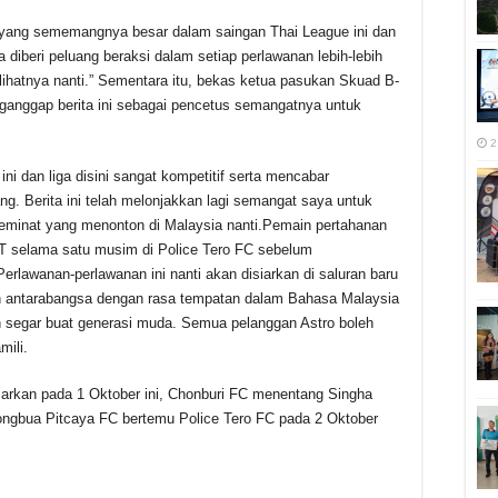
yang sememangnya besar dalam saingan Thai League ini dan
 diberi peluang beraksi dalam setiap perlawanan lebih-lebih
lihatnya nanti.” Sementara itu, bekas ketua pasukan Skuad B-
nganggap berita ini sebagai pencetus semangatnya untuk
2
ni dan liga disini sangat kompetitif serta mencabar
g. Berita ini telah melonjakkan lagi semangat saya untuk
inat yang menonton di Malaysia nanti.Pemain pertahanan
DT selama satu musim di Police Tero FC sebelum
erlawanan-perlawanan ini nanti akan disiarkan di saluran baru
an antarabangsa dengan rasa tempatan dalam Bahasa Malaysia
ih segar buat generasi muda. Semua pelanggan Astro boleh
mili.
arkan pada 1 Oktober ini, Chonburi FC menentang Singha
ongbua Pitcaya FC bertemu Police Tero FC pada 2 Oktober