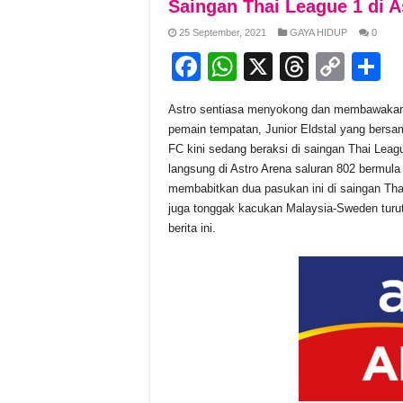
Saingan Thai League 1 di A
25 September, 2021
GAYA HIDUP
0
F
W
X
T
C
S
a
h
hr
o
h
Astro sentiasa menyokong dan membawakan p
c
at
e
p
a
pemain tempatan, Junior Eldstal yang bersa
e
s
a
y
e
FC kini sedang beraksi di saingan Thai Leagu
langsung di Astro Arena saluran 802 bermula
b
A
d
Li
membabitkan dua pasukan ini di saingan Tha
o
p
s
n
juga tonggak kacukan Malaysia-Sweden turu
berita ini.
o
p
k
k