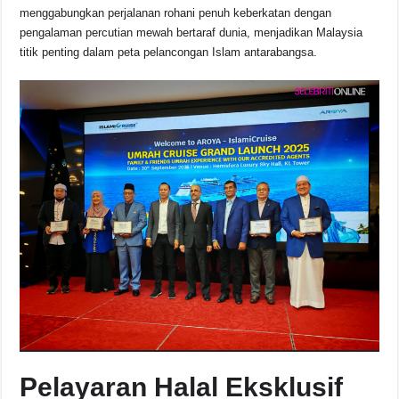
b
A
d
Li
menggabungkan perjalanan rohani penuh keberkatan dengan
o
p
s
n
pengalaman percutian mewah bertaraf dunia, menjadikan Malaysia
titik penting dalam peta pelancongan Islam antarabangsa.
o
p
k
k
Pelayaran Halal Eksklusif