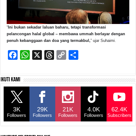
“
Ini bukan sekadar laluan baharu, tetapi transformasi
pelancongan halal global – membawa ummah berlayar dengan
penuh kebanggaan dan doa yang termakbul,
” ujar Suhaimi.
F
W
X
T
C
S
a
h
hr
o
h
c
at
e
p
ar
Ikuti kami
e
s
a
y
e
b
A
d
Li
o
p
s
n
3K
29K
21K
4.0K
62.4K
o
p
k
Followers
Followers
Followers
Followers
Subscribers
k