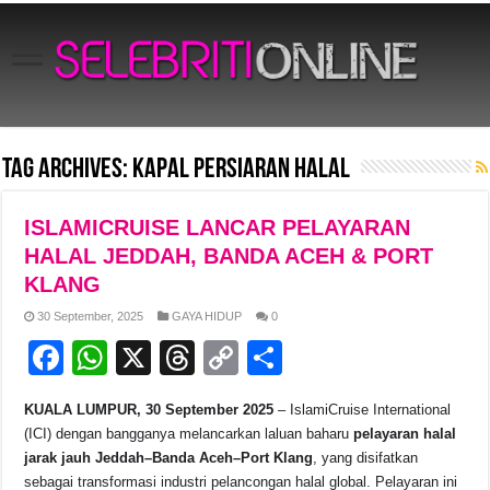
Tag Archives:
Kapal Persiaran Halal
ISLAMICRUISE LANCAR PELAYARAN
HALAL JEDDAH, BANDA ACEH & PORT
KLANG
30 September, 2025
GAYA HIDUP
0
F
W
X
T
C
S
a
h
hr
o
h
KUALA LUMPUR, 30 September 2025
– IslamiCruise International
c
at
e
p
ar
(ICI) dengan bangganya melancarkan laluan baharu
pelayaran halal
e
s
a
y
e
jarak jauh Jeddah–Banda Aceh–Port Klang
, yang disifatkan
sebagai transformasi industri pelancongan halal global. Pelayaran ini