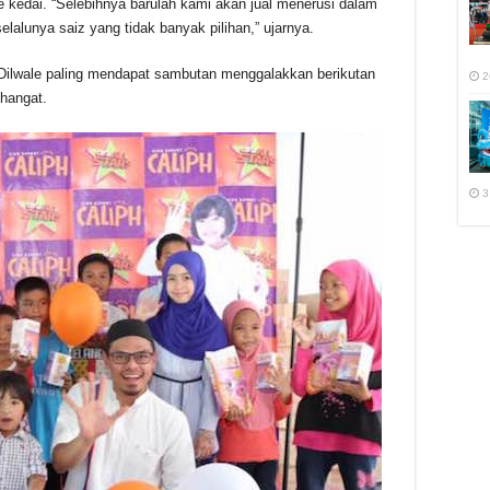
e kedai.
“Selebihnya barulah kami akan jual menerusi dalam
selalunya saiz yang tidak banyak pilihan,” ujarnya.
ma Dilwale paling mendapat sambutan menggalakkan berikutan
2
 hangat.
3