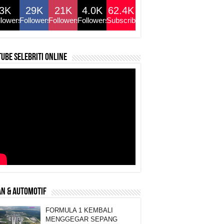
3K
29K
21K
4.0K
62.4K
llowers
Followers
Followers
Followers
Subscribers
ube selebriti online
N & AUTOMOTIF
FORMULA 1 KEMBALI
MENGGEGAR SEPANG