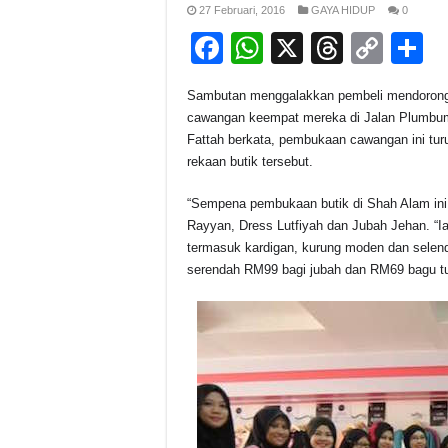
27 Februari, 2016
GAYA HIDUP
0
F
W
X
T
C
S
a
h
hr
o
h
Sambutan menggalakkan pembeli mendorong s
c
at
e
p
a
cawangan keempat mereka di Jalan Plumbu
e
s
a
y
e
Fattah berkata, pembukaan cawangan ini turu
rekaan butik tersebut.
b
A
d
Li
o
p
s
n
“Sempena pembukaan butik di Shah Alam ini
Rayyan, Dress Lutfiyah dan Jubah Jehan.
“I
o
p
k
termasuk kardigan, kurung moden dan selend
k
serendah RM99 bagi jubah dan RM69 bagu tu