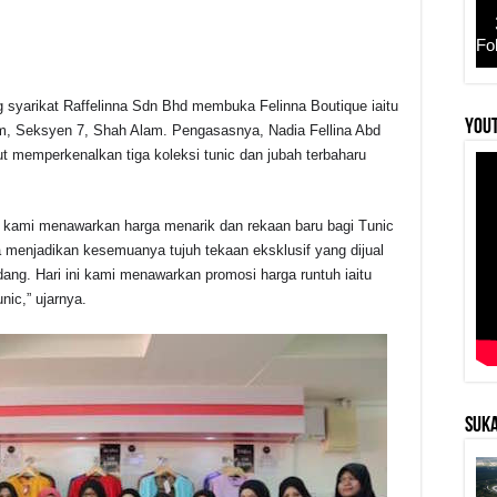
Fo
yarikat Raffelinna Sdn Bhd membuka Felinna Boutique iaitu
r
YouT
m, Seksyen 7, Shah Alam.
Pengasasnya, Nadia Fellina Abd
t memperkenalkan tiga koleksi tunic dan jubah terbaharu
 kami menawarkan harga menarik dan rekaan baru bagi Tunic
a menjadikan kesemuanya tujuh tekaan eksklusif yang dijual
ang. Hari ini kami menawarkan promosi harga runtuh iaitu
nic,” ujarnya.
SUKA