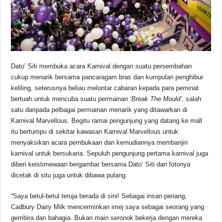
Dato’ Siti membuka acara Karnival dengan suatu persembahan
cukup menarik bersama pancaragam bras dan kumpulan penghibur
keliling, seterusnya beliau melontar cabaran kepada para peminat
bertuah untuk mencuba suatu permainan
‘Break The Mould’
, salah
satu daripada pelbagai permainan menarik yang ditawarkan di
Karnival Marvellous. Begitu ramai pengunjung yang datang ke mall
itu bertumpu di sekitar kawasan Karnival Marvellous untuk
menyaksikan acara pembukaan dan kemudiannya membanjiri
karnival untuk bersukaria. Sepuluh pengunjung pertama karnival juga
diberi keistimewaan bergambar bersama Dato’ Siti dan fotonya
dicetak di situ juga untuk dibawa pulang.
“Saya betul-betul teruja berada di sini! Sebagai insan periang,
Cadbury Dairy Milk mencerminkan imej saya sebagai seorang yang
gembira dan bahagia. Bukan main seronok bekerja dengan mereka