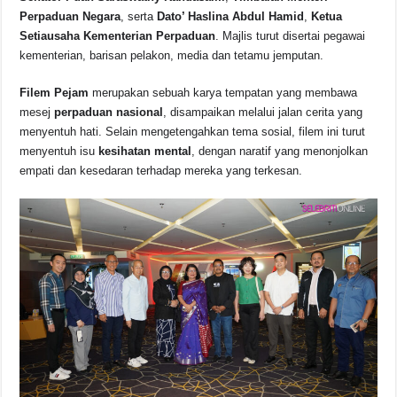
e
s
a
y
e
Perpaduan Negara
, serta
Dato’ Haslina Abdul Hamid
,
Ketua
b
A
d
Li
Setiausaha Kementerian Perpaduan
. Majlis turut disertai pegawai
o
p
s
n
kementerian, barisan pelakon, media dan tetamu jemputan.
o
p
k
Filem Pejam
merupakan sebuah karya tempatan yang membawa
k
mesej
perpaduan nasional
, disampaikan melalui jalan cerita yang
menyentuh hati. Selain mengetengahkan tema sosial, filem ini turut
menyentuh isu
kesihatan mental
, dengan naratif yang menonjolkan
empati dan kesedaran terhadap mereka yang terkesan.