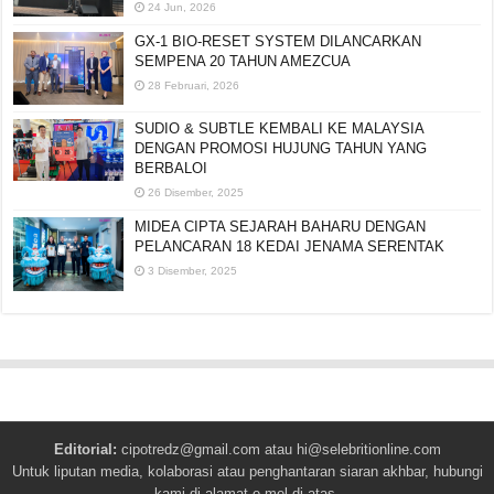
24 Jun, 2026
GX-1 BIO-RESET SYSTEM DILANCARKAN
SEMPENA 20 TAHUN AMEZCUA
28 Februari, 2026
SUDIO & SUBTLE KEMBALI KE MALAYSIA
DENGAN PROMOSI HUJUNG TAHUN YANG
BERBALOI
26 Disember, 2025
MIDEA CIPTA SEJARAH BAHARU DENGAN
PELANCARAN 18 KEDAI JENAMA SERENTAK
3 Disember, 2025
Editorial:
cipotredz@gmail.com
atau
hi@selebritionline.com
Untuk liputan media, kolaborasi atau penghantaran siaran akhbar, hubungi
kami di alamat e-mel di atas.