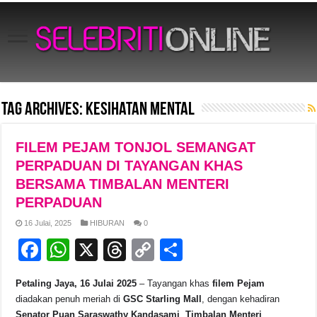
Tag Archives:
kesihatan mental
FILEM PEJAM TONJOL SEMANGAT
PERPADUAN DI TAYANGAN KHAS
BERSAMA TIMBALAN MENTERI
PERPADUAN
16 Julai, 2025
HIBURAN
0
F
W
X
T
C
S
a
h
hr
o
h
Petaling Jaya, 16 Julai 2025
– Tayangan khas
filem Pejam
c
at
e
p
ar
diadakan penuh meriah di
GSC Starling Mall
, dengan kehadiran
Senator Puan Saraswathy Kandasami
,
Timbalan Menteri