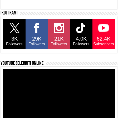
c
at
e
p
ar
Ikuti kami
e
s
a
y
e
b
A
d
Li
o
p
s
n
3K
29K
21K
4.0K
62.4K
o
p
k
Followers
Followers
Followers
Followers
Subscribers
k
YouTube selebriti online