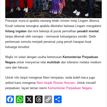
Petunjuk muncul apabila seorang lelaki misteri mirip Lingam ditemui.
Kisah sebenar terungkai apabila diketahui bahawa Lingam mengalami
hilang ingatan
dan kini bekerja di pusat pemulihan
pesakit mental
,
tanpa dikenali oleh sesiapa – termasuk keluarganya sendiri. Detik
pertemuan semula menjadi penamat yang penuh harapan buat
keluarga tersebut.
Majlis ini selari dengan usaha berterusan
Kementerian Perpaduan
Negara
untuk menyemai nilai
muhibah
dan toleransi melalui medium
seni dan hiburan.
Untuk info lanjut mengenai filem tempatan, anda boleh baca juga
artikel kami mengenai
filem biopik Ronnie Hussein
. Untuk inisiatif
perpaduan, layari laman rasmi
Kementerian Perpaduan Negara
.
F
W
X
T
C
S
a
h
hr
o
h