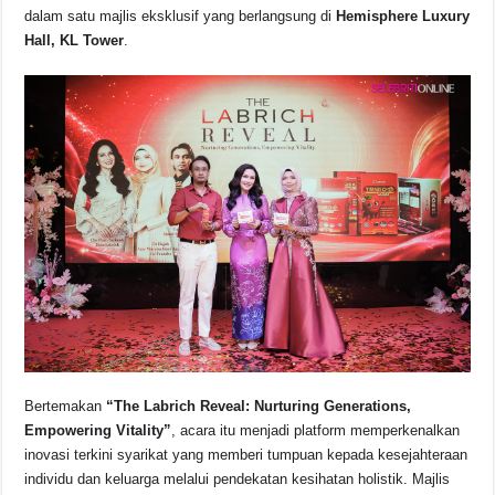
b
A
d
Li
dalam satu majlis eksklusif yang berlangsung di
Hemisphere Luxury
o
p
s
n
Hall, KL Tower
.
o
p
k
k
Bertemakan
“The Labrich Reveal: Nurturing Generations,
Empowering Vitality”
, acara itu menjadi platform memperkenalkan
inovasi terkini syarikat yang memberi tumpuan kepada kesejahteraan
individu dan keluarga melalui pendekatan kesihatan holistik. Majlis