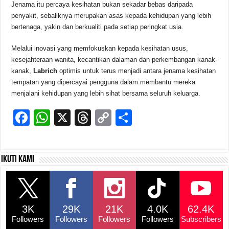
Jenama itu percaya kesihatan bukan sekadar bebas daripada
penyakit, sebaliknya merupakan asas kepada kehidupan yang lebih
bertenaga, yakin dan berkualiti pada setiap peringkat usia.
Melalui inovasi yang memfokuskan kepada kesihatan usus,
kesejahteraan wanita, kecantikan dalaman dan perkembangan kanak-
kanak,
Labrich
optimis untuk terus menjadi antara jenama kesihatan
tempatan yang dipercayai pengguna dalam membantu mereka
menjalani kehidupan yang lebih sihat bersama seluruh keluarga.
F
W
X
T
C
S
a
h
hr
o
h
c
at
e
p
ar
Ikuti kami
e
s
a
y
e
b
A
d
Li
o
p
s
n
3K
29K
21K
4.0K
62.4K
o
p
k
Followers
Followers
Followers
Followers
Subscribers