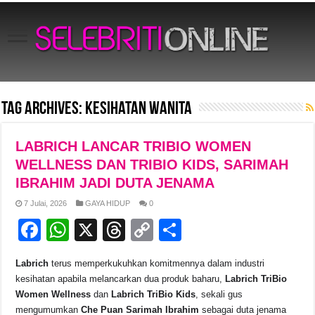
Tag Archives:
kesihatan wanita
LABRICH LANCAR TRIBIO WOMEN
WELLNESS DAN TRIBIO KIDS, SARIMAH
IBRAHIM JADI DUTA JENAMA
7 Julai, 2026
GAYA HIDUP
0
F
W
X
T
C
S
a
h
hr
o
h
Labrich
terus memperkukuhkan komitmennya dalam industri
c
at
e
p
ar
kesihatan apabila melancarkan dua produk baharu,
Labrich TriBio
e
s
a
y
e
Women Wellness
dan
Labrich TriBio Kids
, sekali gus
mengumumkan
Che Puan Sarimah Ibrahim
sebagai duta jenama