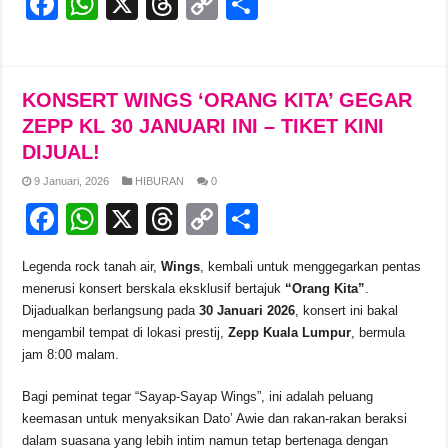
F
W
X
T
C
S
a
h
hr
o
h
c
at
e
p
ar
e
s
a
y
e
KONSERT WINGS ‘ORANG KITA’ GEGAR
b
A
d
Li
ZEPP KL 30 JANUARI INI – TIKET KINI
DIJUAL!
o
p
s
n
9 Januari, 2026
HIBURAN
0
o
p
k
F
W
X
T
C
S
k
a
h
hr
o
h
Legenda rock tanah air,
Wings
, kembali untuk menggegarkan pentas
c
at
e
p
ar
menerusi konsert berskala eksklusif bertajuk
“Orang Kita”
.
e
s
a
y
e
Dijadualkan berlangsung pada
30 Januari 2026
, konsert ini bakal
mengambil tempat di lokasi prestij,
Zepp Kuala Lumpur
, bermula
b
A
d
Li
jam 8:00 malam.
o
p
s
n
Bagi peminat tegar “Sayap-Sayap Wings”, ini adalah peluang
o
p
k
keemasan untuk menyaksikan Dato’ Awie dan rakan-rakan beraksi
k
dalam suasana yang lebih intim namun tetap bertenaga dengan