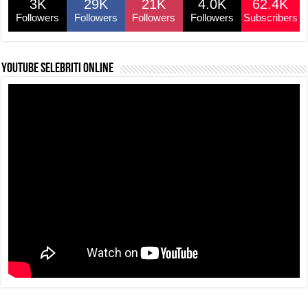
3K
29K
21K
4.0K
62.4K
o
p
k
Followers
Followers
Followers
Followers
Subscribers
k
YouTube selebriti online