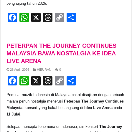
penghujung tahun 2026.
F
W
X
T
C
S
a
h
hr
o
h
c
at
e
p
ar
e
s
a
y
e
PETERPAN THE JOURNEY CONTINUES
b
A
d
Li
MALAYSIA BAWA NOSTALGIA KE IDEA
LIVE ARENA
o
p
s
n
28 April, 2026
HIBURAN
0
o
p
k
F
W
X
T
C
S
k
a
h
hr
o
h
Peminat muzik Indonesia di Malaysia bakal disajikan dengan sebuah
c
at
e
p
ar
malam penuh nostalgia menerusi
Peterpan The Journey Continues
e
s
a
y
e
Malaysia
, konsert yang bakal berlangsung di
Idea Live Arena
pada
11 Julai
.
b
A
d
Li
o
p
s
n
Selepas mencipta fenomena di Indonesia, siri konsert
The Journey