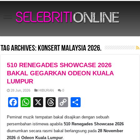
Tag Archives:
Konsert Malaysia 2026.
510 RENEGADES SHOWCASE 2026
BAKAL GEGARKAN ODEON KUALA
LUMPUR
28 Jun, 2026
HIBURAN
0
F
W
X
T
C
S
a
h
hr
o
h
Peminat muzik tempatan bakal disajikan dengan sebuah
c
at
e
p
ar
persembahan istimewa apabila
510 Renegades Showcase 2026
e
s
a
y
e
diumumkan secara rasmi bakal berlangsung pada
28 November
2026
di
Odeon Kuala Lumpur
.