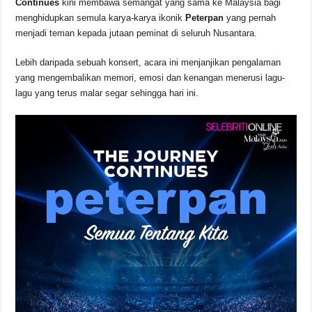
Continues
kini membawa semangat yang sama ke Malaysia bagi
o
p
k
menghidupkan semula karya-karya ikonik
Peterpan
yang pernah
k
menjadi teman kepada jutaan peminat di seluruh Nusantara.
Lebih daripada sebuah konsert, acara ini menjanjikan pengalaman
yang mengembalikan memori, emosi dan kenangan menerusi lagu-
lagu yang terus malar segar sehingga hari ini.