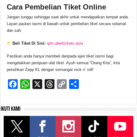
Cara Pembelian Tiket Online
Jangan tunggu sehingga saat akhir untuk mendapatkan tempat anda.
Layari pautan rasmi di bawah untuk pembelian tiket secara selamat
dan sah:
Beli Tiket Di Sini:
rpm.ubertickets.asia
Pastikan anda hanya membeli daripada ejen tiket rasmi bagi
mengelakkan penipuan ulat tiket. Ayuh semua “Orang Kita”, kita
penuhkan Zepp KL dengan semangat rock n’ roll!
F
W
X
T
C
S
a
h
hr
o
h
c
at
e
p
ar
Ikuti kami
e
s
a
y
e
b
A
d
Li
o
p
s
n