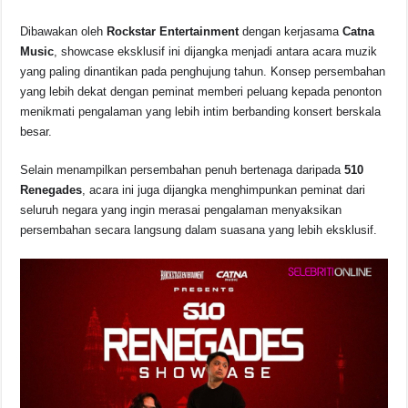
b
A
d
Li
o
p
s
n
Dibawakan oleh
Rockstar Entertainment
dengan kerjasama
Catna
Music
, showcase eksklusif ini dijangka menjadi antara acara muzik
o
p
k
yang paling dinantikan pada penghujung tahun. Konsep persembahan
k
yang lebih dekat dengan peminat memberi peluang kepada penonton
menikmati pengalaman yang lebih intim berbanding konsert berskala
besar.
Selain menampilkan persembahan penuh bertenaga daripada
510
Renegades
, acara ini juga dijangka menghimpunkan peminat dari
seluruh negara yang ingin merasai pengalaman menyaksikan
persembahan secara langsung dalam suasana yang lebih eksklusif.