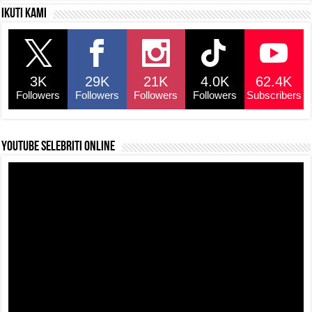
c
at
e
p
ar
Ikuti kami
e
s
a
y
e
b
A
d
Li
o
p
s
n
3K
29K
21K
4.0K
62.4K
o
p
k
Followers
Followers
Followers
Followers
Subscribers
k
YouTube selebriti online