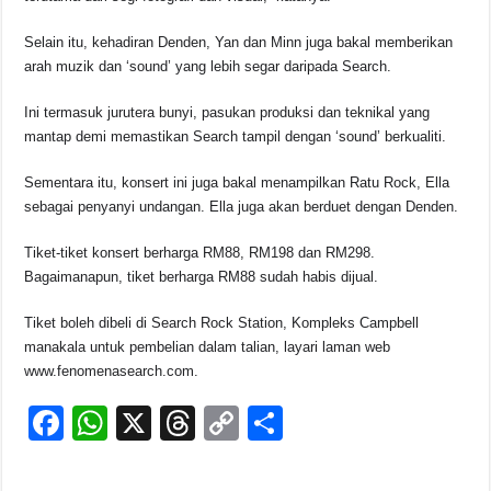
Selain itu, kehadiran Denden, Yan dan Minn juga bakal memberikan
arah muzik dan ‘sound’ yang lebih segar daripada Search.
Ini termasuk jurutera bunyi, pasukan produksi dan teknikal yang
mantap demi memastikan Search tampil dengan ‘sound’ berkualiti.
Sementara itu, konsert ini juga bakal menampilkan Ratu Rock, Ella
sebagai penyanyi undangan. Ella juga akan berduet dengan Denden.
Tiket-tiket konsert berharga RM88, RM198 dan RM298.
Bagaimanapun, tiket berharga RM88 sudah habis dijual.
Tiket boleh dibeli di Search Rock Station, Kompleks Campbell
manakala untuk pembelian dalam talian, layari laman web
www.fenomenasearch.com.
F
W
X
T
C
S
a
h
hr
o
h