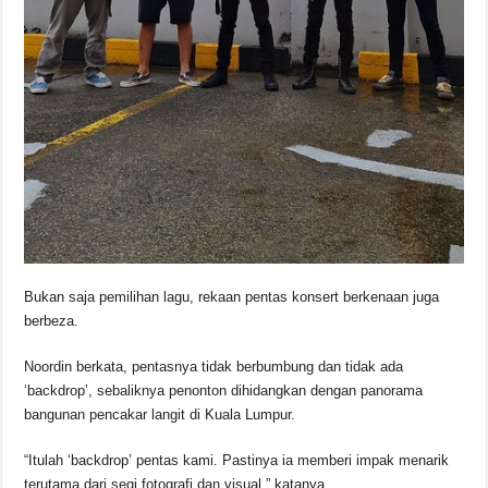
Bukan saja pemilihan lagu, rekaan pentas konsert berkenaan juga
berbeza.
Noordin berkata, pentasnya tidak berbumbung dan tidak ada
‘backdrop’, sebaliknya penonton dihidangkan dengan panorama
bangunan pencakar langit di Kuala Lumpur.
“Itulah ‘backdrop’ pentas kami. Pastinya ia memberi impak menarik
terutama dari segi fotografi dan visual,” katanya.