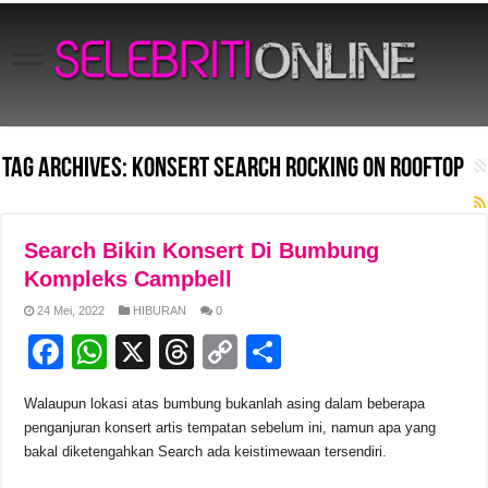
Tag Archives:
Konsert Search Rocking On Rooftop
Search Bikin Konsert Di Bumbung
Kompleks Campbell
24 Mei, 2022
HIBURAN
0
F
W
X
T
C
S
a
h
hr
o
h
Walaupun lokasi atas bumbung bukanlah asing dalam beberapa
c
at
e
p
ar
penganjuran konsert artis tempatan sebelum ini, namun apa yang
e
s
a
y
e
bakal diketengahkan Search ada keistimewaan tersendiri.