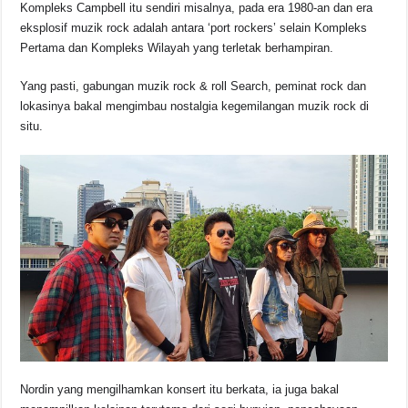
b
A
d
Li
Kompleks Campbell itu sendiri misalnya, pada era 1980-an dan era
o
p
s
n
eksplosif muzik rock adalah antara ‘port rockers’ selain Kompleks
Pertama dan Kompleks Wilayah yang terletak berhampiran.
o
p
k
k
Yang pasti, gabungan muzik rock & roll Search, peminat rock dan
lokasinya bakal mengimbau nostalgia kegemilangan muzik rock di
situ.
Nordin yang mengilhamkan konsert itu berkata, ia juga bakal