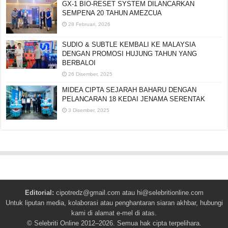
GX-1 BIO-RESET SYSTEM DILANCARKAN
SEMPENA 20 TAHUN AMEZCUA
28 Februari, 2026
SUDIO & SUBTLE KEMBALI KE MALAYSIA
DENGAN PROMOSI HUJUNG TAHUN YANG
BERBALOI
26 Disember, 2025
MIDEA CIPTA SEJARAH BAHARU DENGAN
PELANCARAN 18 KEDAI JENAMA SERENTAK
3 Disember, 2025
Editorial:
cipotredz@gmail.com
atau
hi@selebritionline.com
Untuk liputan media, kolaborasi atau penghantaran siaran akhbar, hubungi
kami di alamat e-mel di atas.
© Selebriti Online 2012–2026. Semua hak cipta terpelihara.