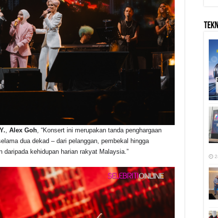
TEK
Y.
,
Alex Goh
, “Konsert ini merupakan tanda penghargaan
elama dua dekad – dari pelanggan, pembekal hingga
 daripada kehidupan harian rakyat Malaysia.”
2