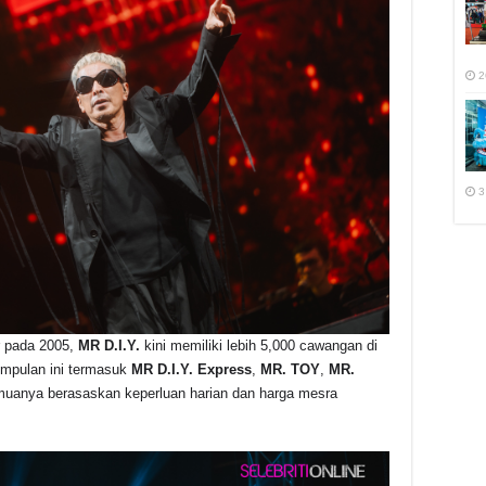
2
3
r pada 2005,
MR D.I.Y.
kini memiliki lebih 5,000 cawangan di
umpulan ini termasuk
MR D.I.Y. Express
,
MR. TOY
,
MR.
muanya berasaskan keperluan harian dan harga mesra