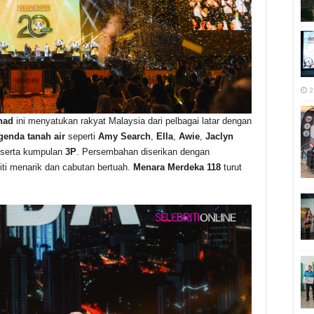
2
had
ini menyatukan rakyat Malaysia dari pelbagai latar dengan
egenda tanah air
seperti
Amy Search
,
Ella
,
Awie
,
Jaclyn
serta kumpulan
3P
. Persembahan diserikan dengan
viti menarik dan cabutan bertuah.
Menara Merdeka 118
turut