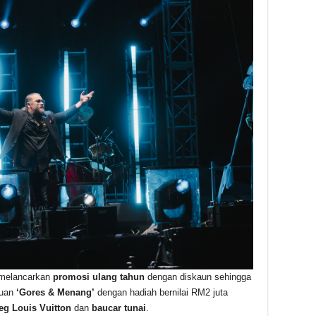
 melancarkan
promosi ulang tahun
dengan diskaun sehingga
duan
‘Gores & Menang’
dengan hadiah bernilai RM2 juta
eg Louis Vuitton
dan
baucar tunai
.