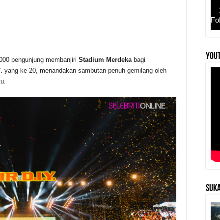
Fo
YouT
,000 pengunjung membanjiri
Stadium Merdeka
bagi
r
.
yang ke-20, menandakan sambutan penuh gemilang oleh
u.
SUKA