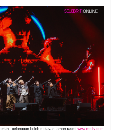
erkini, pelanggan boleh melayari laman rasmi
www.mrdiy.com