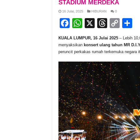
STADIUM MERDEKA
16 Julai, 2025
HIBURAN
0
F
W
X
T
C
S
a
h
hr
o
h
KUALA LUMPUR, 16 Julai 2025
– Lebih 10
c
at
e
p
a
menyaksikan
konsert ulang tahun MR D.I.Y
e
s
a
y
e
peruncit perkakas rumah terkemuka negara it
b
A
d
Li
o
p
s
n
o
p
k
k