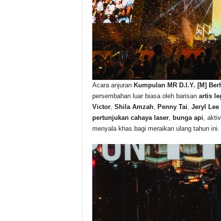
Acara anjuran
Kumpulan MR D.I.Y. [M] Ber
persembahan luar biasa oleh barisan
artis l
Victor
,
Shila Amzah
,
Penny Tai
,
Jeryl Lee
pertunjukan cahaya laser
,
bunga api
, akti
menyala khas bagi meraikan ulang tahun ini.