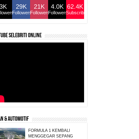
3K
29K
21K
4.0K
62.4K
llowers
Followers
Followers
Followers
Subscribers
ube selebriti online
N & AUTOMOTIF
FORMULA 1 KEMBALI
MENGGEGAR SEPANG