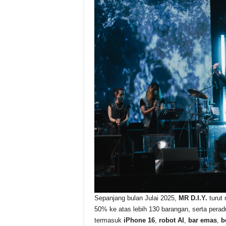
Sepanjang bulan Julai 2025,
MR D.I.Y.
turut
50% ke atas lebih 130 barangan, serta pera
termasuk
iPhone 16
,
robot AI
,
bar emas
,
b