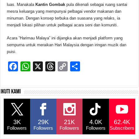
luas. Manakala
Kantin Gombak
pula dikenali sebagai ruang santai
mesra keluarga yang mempunyai pelbagai vendor makanan dan
minuman. Dengan konsep terbuka dan suasana yang relaks, ia
menjadi lokasi pilihan untuk pelbagai acara seni dan komuniti.
Acara “Harimau Malaya” ini dijangka akan menjadi platform yang
sempurna untuk meraikan Hari Malaysia dengan iringan muzik dan
puisi.
F
W
X
T
C
S
a
h
hr
o
h
c
at
e
p
ar
Ikuti kami
e
s
a
y
e
b
A
d
Li
o
p
s
n
3K
29K
21K
4.0K
62.4K
o
p
k
Followers
Followers
Followers
Followers
Subscribers
k