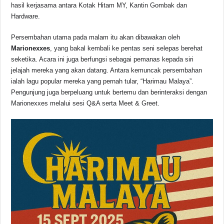
o
p
s
n
hasil kerjasama antara Kotak Hitam MY, Kantin Gombak dan
Hardware.
o
p
k
k
Persembahan utama pada malam itu akan dibawakan oleh
Marionexxes
, yang bakal kembali ke pentas seni selepas berehat
seketika. Acara ini juga berfungsi sebagai pemanas kepada siri
jelajah mereka yang akan datang. Antara kemuncak persembahan
ialah lagu popular mereka yang pernah tular, “Harimau Malaya”.
Pengunjung juga berpeluang untuk bertemu dan berinteraksi dengan
Marionexxes melalui sesi Q&A serta Meet & Greet.