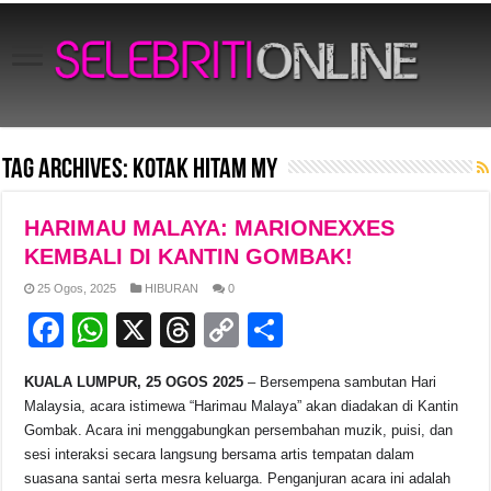
Tag Archives:
Kotak Hitam MY
HARIMAU MALAYA: MARIONEXXES
KEMBALI DI KANTIN GOMBAK!
25 Ogos, 2025
HIBURAN
0
F
W
X
T
C
S
a
h
hr
o
h
KUALA LUMPUR, 25 OGOS 2025
– Bersempena sambutan Hari
c
at
e
p
ar
Malaysia, acara istimewa “Harimau Malaya” akan diadakan di Kantin
e
s
a
y
e
Gombak. Acara ini menggabungkan persembahan muzik, puisi, dan
sesi interaksi secara langsung bersama artis tempatan dalam
b
A
d
Li
suasana santai serta mesra keluarga. Penganjuran acara ini adalah