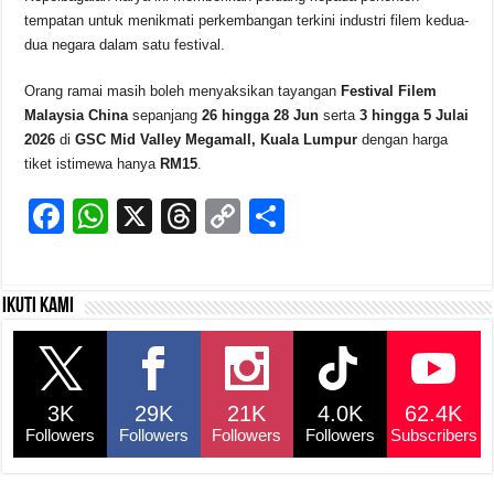
tempatan untuk menikmati perkembangan terkini industri filem kedua-
dua negara dalam satu festival.
Orang ramai masih boleh menyaksikan tayangan
Festival Filem
Malaysia China
sepanjang
26 hingga 28 Jun
serta
3 hingga 5 Julai
2026
di
GSC Mid Valley Megamall, Kuala Lumpur
dengan harga
tiket istimewa hanya
RM15
.
F
W
X
T
C
S
a
h
hr
o
h
c
at
e
p
ar
Ikuti kami
e
s
a
y
e
b
A
d
Li
o
p
s
n
3K
29K
21K
4.0K
62.4K
o
p
k
Followers
Followers
Followers
Followers
Subscribers
k