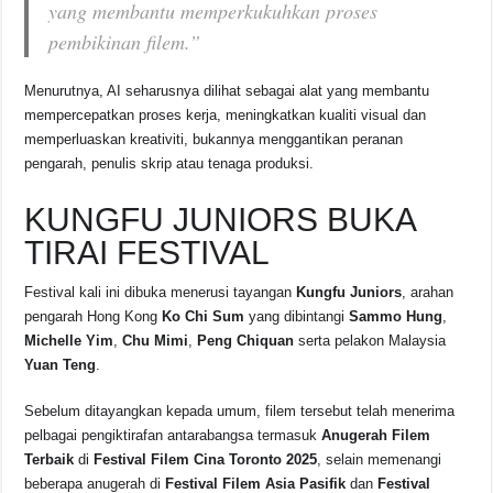
yang membantu memperkukuhkan proses
pembikinan filem.”
Menurutnya, AI seharusnya dilihat sebagai alat yang membantu
mempercepatkan proses kerja, meningkatkan kualiti visual dan
memperluaskan kreativiti, bukannya menggantikan peranan
pengarah, penulis skrip atau tenaga produksi.
KUNGFU JUNIORS BUKA
TIRAI FESTIVAL
Festival kali ini dibuka menerusi tayangan
Kungfu Juniors
, arahan
pengarah Hong Kong
Ko Chi Sum
yang dibintangi
Sammo Hung
,
Michelle Yim
,
Chu Mimi
,
Peng Chiquan
serta pelakon Malaysia
Yuan Teng
.
Sebelum ditayangkan kepada umum, filem tersebut telah menerima
pelbagai pengiktirafan antarabangsa termasuk
Anugerah Filem
Terbaik
di
Festival Filem Cina Toronto 2025
, selain memenangi
beberapa anugerah di
Festival Filem Asia Pasifik
dan
Festival