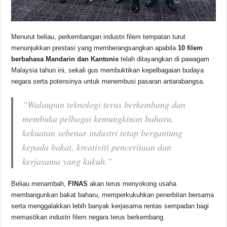
Menurut beliau, perkembangan industri filem tempatan turut
menunjukkan prestasi yang memberangsangkan apabila
10 filem
berbahasa Mandarin dan Kantonis
telah ditayangkan di pawagam
Malaysia tahun ini, sekali gus membuktikan kepelbagaian budaya
negara serta potensinya untuk menembusi pasaran antarabangsa.
“Walaupun teknologi terus berkembang dan
membuka pelbagai kemungkinan baharu,
kekuatan sebenar industri tetap bergantung
kepada bakat, kreativiti penceritaan dan
kerjasama yang kukuh.”
Beliau menambah,
FINAS
akan terus menyokong usaha
membangunkan bakat baharu, memperkukuhkan penerbitan bersama
serta menggalakkan lebih banyak kerjasama rentas sempadan bagi
memastikan industri filem negara terus berkembang.