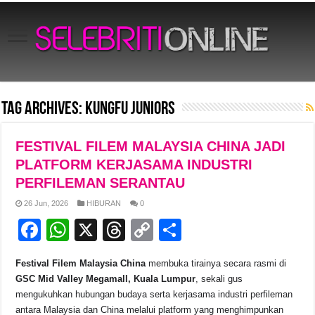
Tag Archives:
Kungfu Juniors
FESTIVAL FILEM MALAYSIA CHINA JADI
PLATFORM KERJASAMA INDUSTRI
PERFILEMAN SERANTAU
26 Jun, 2026
HIBURAN
0
F
W
X
T
C
S
a
h
hr
o
h
Festival Filem Malaysia China
membuka tirainya secara rasmi di
c
at
e
p
ar
GSC Mid Valley Megamall, Kuala Lumpur
, sekali gus
e
s
a
y
e
mengukuhkan hubungan budaya serta kerjasama industri perfileman
antara Malaysia dan China melalui platform yang menghimpunkan