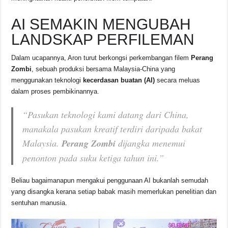
AI SEMAKIN MENGUBAH
LANDSKAP PERFILEMAN
Dalam ucapannya, Aron turut berkongsi perkembangan filem
Perang
Zombi
, sebuah produksi bersama Malaysia-China yang
menggunakan teknologi
kecerdasan buatan (AI)
secara meluas
dalam proses pembikinannya.
“Pasukan teknologi kami datang dari China,
manakala pasukan kreatif terdiri daripada bakat
Malaysia.
Perang Zombi
dijangka menemui
penonton pada suku ketiga tahun ini.”
Beliau bagaimanapun mengakui penggunaan AI bukanlah semudah
yang disangka kerana setiap babak masih memerlukan penelitian dan
sentuhan manusia.