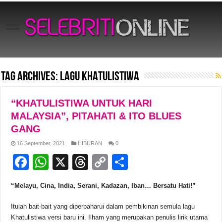
Tag Archives:
lagu KHATULISTIWA
“KHATULISTIWA UNTUK HARI
MALAYSIA”, PITAHATI & ITO BLUES
GANG
16 September, 2021
HIBURAN
0
F
W
X
T
C
S
a
h
hr
o
h
“Melayu, Cina, India, Serani, Kadazan, Iban… Bersatu Hati!”
c
at
e
p
ar
e
s
a
y
e
Itulah bait-bait yang diperbaharui dalam pembikinan semula lagu
Khatulistiwa versi baru ini. Ilham yang merupakan penulis lirik utama