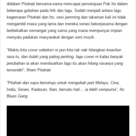
b
A
d
Li
didalam Pitahati bersama-sama mencapai persetujuan Pak Ito dalam
o
p
s
n
beberapa gubahan pada lirik dan lagu. Sudah menjadi antara lagu
kegemaran Pitahati dan Ito, sesi jamming dan rakaman kali ini tidak
o
p
k
mengambil masa yang lama dan mereka serasi bekerjasama dengan
k
berbekalkan semangat yang sama yang mana mempunyai impian
menyatu padukan masyarakat dengan seni muzik.
“Waktu kita cover sebelum ni pun kita tak nak hilangkan keaslian
rasa tu, dan itulah yang paling penting, lagu cover ni kalau banyak
perubahan ia akan membuatkan lagu itu akan hilang rasanya yang
tersendiri”,
Ilham Pitahati
“Pitahati dan saya bersetuju untuk mengubah part Melayu, Cina,
India, Serani, Kadazan, Iban, bersatu hati… ia lebih sempurna”, Ito
Blues Gang.