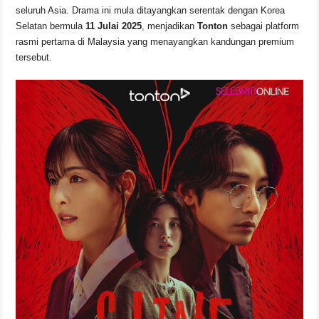
b
A
d
Li
seluruh Asia. Drama ini mula ditayangkan serentak dengan Korea
o
p
s
n
Selatan bermula
11 Julai 2025
, menjadikan
Tonton
sebagai platform
rasmi pertama di Malaysia yang menayangkan kandungan premium
o
p
k
tersebut.
k