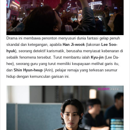
Drama ini membawa penonton menyusuri dunia fantasi gelap penuh
skandal dan ketegangan, apabila
Han Ji-wook
(lakonan
Lee Soo-
hyuk
), seorang detektif karismatik, berusaha menyiasat kebenaran di
sebalik fenomena tersebut. Turut membantu ialah
Kyu-jin
(Lee Da-
hee), seorang guru yang turut memiliki keupayaan melihat garis itu,
dan
Shin Hyun-heup
(Arin), pelajar remaja yang terkesan seumur
hidup dengan kemunculan garisan ini.