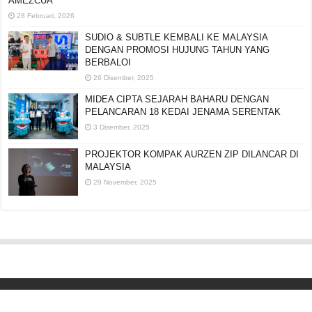
AMEZCUA
28 Februari, 2026
SUDIO & SUBTLE KEMBALI KE MALAYSIA
DENGAN PROMOSI HUJUNG TAHUN YANG
BERBALOI
26 Disember, 2025
MIDEA CIPTA SEJARAH BAHARU DENGAN
PELANCARAN 18 KEDAI JENAMA SERENTAK
3 Disember, 2025
PROJEKTOR KOMPAK AURZEN ZIP DILANCAR DI
MALAYSIA
29 November, 2025
Editorial:
cipotredz@gmail.com
atau
hi@selebritionline.com
Untuk liputan media, kolaborasi atau penghantaran siaran akhbar, hubungi