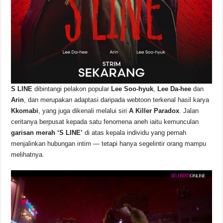
S LINE
dibintangi pelakon popular
Lee Soo-hyuk
,
Lee Da-hee
dan
Arin
, dan merupakan adaptasi daripada webtoon terkenal hasil karya
Kkomabi
, yang juga dikenali melalui siri
A Killer Paradox
. Jalan
ceritanya berpusat kepada satu fenomena aneh iaitu kemunculan
garisan merah ‘S LINE’
di atas kepala individu yang pernah
menjalinkan hubungan intim — tetapi hanya segelintir orang mampu
melihatnya.