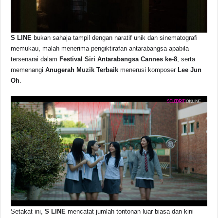
S LINE
bukan sahaja tampil dengan naratif unik dan sinematografi
memukau, malah menerima pengiktirafan antarabangsa apabila
tersenarai dalam
Festival Siri Antarabangsa Cannes ke-8
, serta
memenangi
Anugerah Muzik Terbaik
menerusi komposer
Lee Jun
Oh
.
Setakat ini,
S LINE
mencatat jumlah tontonan luar biasa dan kini