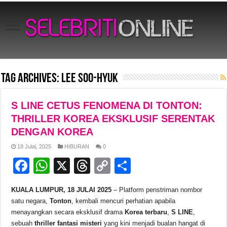
Tag Archives:
lee soo-hyuk
S LINE CETUS FENOMENA DI TONTON:
THRILLER KOREA EKSKLUSIF SERENTAK
DENGAN KOREA
18 Julai, 2025
HIBURAN
0
F
W
X
T
C
S
a
h
hr
o
h
KUALA LUMPUR, 18 JULAI 2025
– Platform penstriman nombor
c
at
e
p
ar
satu negara,
Tonton
, kembali mencuri perhatian apabila
e
s
a
y
e
menayangkan secara eksklusif drama
Korea terbaru
,
S LINE
,
sebuah
thriller fantasi misteri
yang kini menjadi bualan hangat di