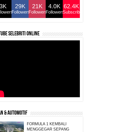
3K
29K
21K
4.0K
62.4K
llowers
Followers
Followers
Followers
Subscribers
ube selebriti online
N & AUTOMOTIF
FORMULA 1 KEMBALI
MENGGEGAR SEPANG