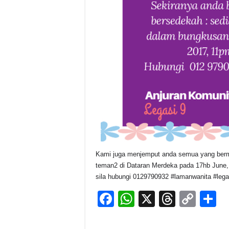
Kami juga menjemput anda semua yang berm
teman2 di Dataran Merdeka pada 17hb June
sila hubungi 0129790932 #lamanwanita #legas
F
W
X
T
C
S
a
h
hr
o
h