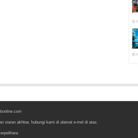
2
3
tionline.com
an siaran akhbar, hubungi kami di alamat e-mel di atas.
erpelihara.