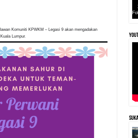
Fo
elawan Komuniti KPWKM – Legasi 9 akan mengadakan
r
YouT
 Kuala Lumpur.
SUKA