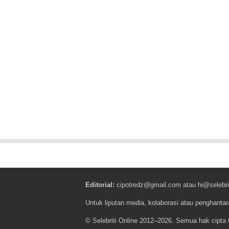
Editorial:
cipotredz@gmail.com
atau
hi@selebri
Untuk liputan media, kolaborasi atau penghantar
© Selebriti Online 2012–2026. Semua hak cipta t