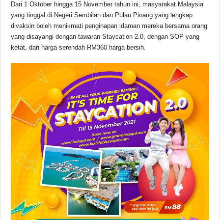
o
p
s
n
Dari 1 Oktober hingga 15 November tahun ini, masyarakat Malaysia
yang tinggal di Negeri Sembilan dan Pulau Pinang yang lengkap
o
p
k
divaksin boleh menikmati penginapan idaman mereka bersama orang
k
yang disayangi dengan tawaran Staycation 2.0, dengan SOP yang
ketat, dari harga serendah RM360 harga bersih.