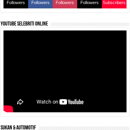
o
p
k
Followers
Followers
Followers
Followers
Subscribers
k
YouTube selebriti online
SUKAN & AUTOMOTIF