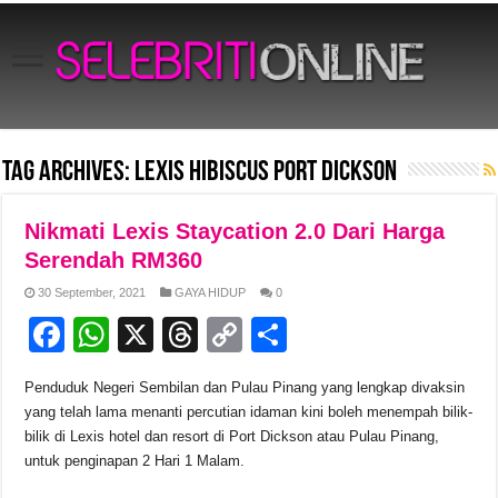
Tag Archives:
Lexis Hibiscus Port Dickson
Nikmati Lexis Staycation 2.0 Dari Harga
Serendah RM360
30 September, 2021
GAYA HIDUP
0
F
W
X
T
C
S
a
h
hr
o
h
Penduduk Negeri Sembilan dan Pulau Pinang yang lengkap divaksin
c
at
e
p
ar
yang telah lama menanti percutian idaman kini boleh menempah bilik-
e
s
a
y
e
bilik di Lexis hotel dan resort di Port Dickson atau Pulau Pinang,
untuk penginapan 2 Hari 1 Malam.
b
A
d
Li