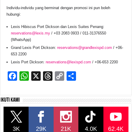
Individu-individu yang berminat dengan promosi ini pun boleh
hubungi:
Lexis Hibiscus Port Dickson dan Lexis Suites Penang:
reservations@lexis.my
/ +03 2083 0933 / 011-31376550
(WhatsApp)
Grand Lexis Port Dickson:
reservations@grandlexispd.com
/ +06-
653 2200
Lexis Port Dickson:
reservations@lexispd.com
/ +06-653 2200
F
W
X
T
C
S
a
h
hr
o
h
c
at
e
p
ar
Ikuti kami
e
s
a
y
e
b
A
d
Li
o
p
s
n
3K
29K
21K
4.0K
62.4K