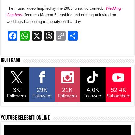
The music video Inspired by the 2005 romantic comedy,
Wedding
Crashers
, features Maroon 5 crashing and coming uninvited on
weddings happening in the city on that day.
F
W
X
T
C
S
a
h
hr
o
h
c
at
e
p
ar
Ikuti kami
e
s
a
y
e
b
A
d
Li
o
p
s
n
3K
29K
21K
4.0K
62.4K
o
p
k
Followers
Followers
Followers
Followers
Subscribers
k
YouTube selebriti online