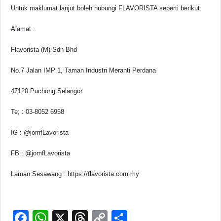
Untuk maklumat lanjut boleh hubungi FLAVORISTA seperti berikut:
Alamat :
Flavorista (M) Sdn Bhd
No.7 Jalan IMP 1, Taman Industri Meranti Perdana
47120 Puchong Selangor
Te; : 03-8052 6958
IG : @jomfLavorista
FB : @jomfLavorista
Laman Sesawang : https://flavorista.com.my
F
W
X
T
C
S