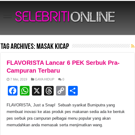
Tag Archives:
Masak Kicap
FLAVORISTA Lancar 6 PEK Serbuk Pra-
Campuran Terbaru
7 Mei, 2019
GAYA HIDUP
0
F
W
X
T
C
S
a
h
hr
o
h
FLAVORISTA, Just a Snap! Sebuah syarikat Bumiputra yang
c
at
e
p
ar
membuat inovasi ke atas produk pes makanan sedia ada ke bentuk
e
s
a
y
e
pes serbuk pra campuran pelbagai menu popular yang akan
memudahkan anda memasak serta menjimatkan wang.
b
A
d
Li