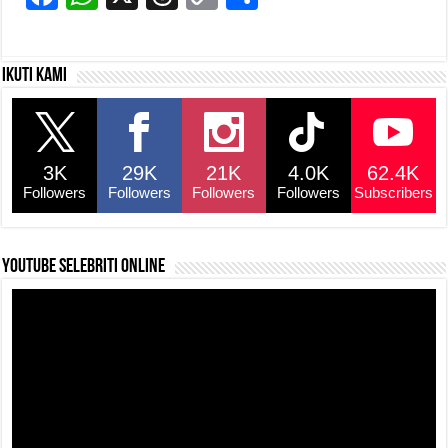
a
h
hr
o
h
c
at
e
p
ar
Ikuti kami
e
s
a
y
e
b
A
d
Li
o
p
s
n
3K
29K
21K
4.0K
62.4K
o
p
k
Followers
Followers
Followers
Followers
Subscribers
k
YouTube selebriti online