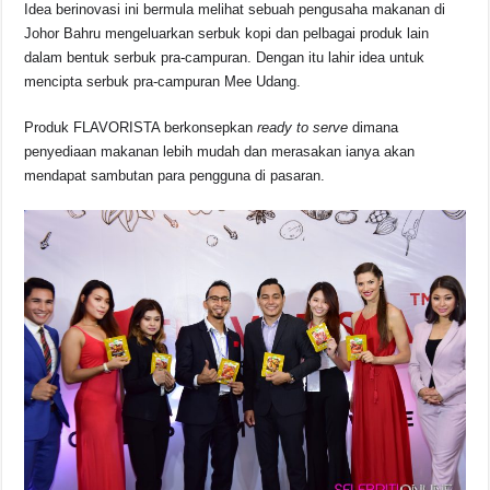
o
p
s
n
Idea berinovasi ini bermula melihat sebuah pengusaha makanan di
Johor Bahru mengeluarkan serbuk kopi dan pelbagai produk lain
o
p
k
dalam bentuk serbuk pra-campuran. Dengan itu lahir idea untuk
k
mencipta serbuk pra-campuran Mee Udang.
Produk FLAVORISTA berkonsepkan
ready to serve
dimana
penyediaan makanan lebih mudah dan merasakan ianya akan
mendapat sambutan para pengguna di pasaran.