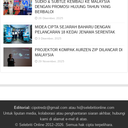
SUDIO & SUBTLE KEMBALI KE MALAYSIA
DENGAN PROMOSI HUJUNG TAHUN YANG
BERBALOI
26 Disember, 2025
MIDEA CIPTA SEJARAH BAHARU DENGAN
PELANCARAN 18 KEDAI JENAMA SERENTAK
3 Disember, 2025
PROJEKTOR KOMPAK AURZEN ZIP DILANCAR DI
MALAYSIA
29 November, 2025
Editorial:
cipotredz@gmail.com
atau
hi@selebritionline.com
Untuk liputan media, kolaborasi atau penghantaran siaran akhbar, hubungi
kami di alamat e-mel di atas.
© Selebriti Online 2012–2026. Semua hak cipta terpelihara.