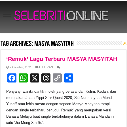
Tag Archives:
MASYA MASYITAH
‘Remuk’ Lagu Terbaru MASYA MASYITAH
2 Oktober, 2021
HIBURAN
0
F
W
X
T
C
S
a
h
hr
o
h
Penyanyi wanita cantik molek yang berasal dari Kulim, Kedah, dan
c
at
e
p
ar
merupakan Juara Yippi Star Quest 2020, Siti Nurmasyitah Mohd.
e
s
a
y
e
Yusoff atau lebih mesra dengan sapaan Masya Masyitah tampil
dengan single terbaharu berjudul ‘Remuk’ yang merupakan versi
b
A
d
Li
Bahasa Melayu buat single terdahulunya dalam Bahasa Mandarin
o
p
s
n
iaitu ‘Jiu Meng Xin Su’.