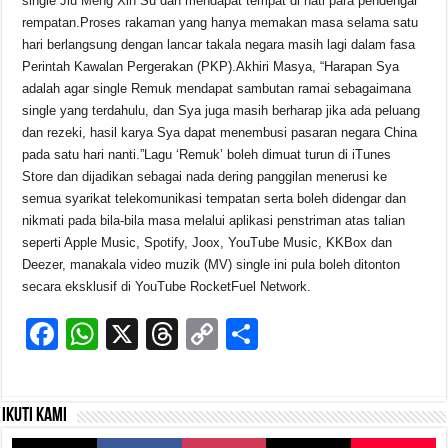
single Jiu Meng Xin Su dan mendapat tempat di hati para pendengar
rempatan.Proses rakaman yang hanya memakan masa selama satu
hari berlangsung dengan lancar takala negara masih lagi dalam fasa
Perintah Kawalan Pergerakan (PKP).Akhiri Masya, “Harapan Sya
adalah agar single Remuk mendapat sambutan ramai sebagaimana
single yang terdahulu, dan Sya juga masih berharap jika ada peluang
dan rezeki, hasil karya Sya dapat menembusi pasaran negara China
pada satu hari nanti.”Lagu ‘Remuk’ boleh dimuat turun di iTunes
Store dan dijadikan sebagai nada dering panggilan menerusi ke
semua syarikat telekomunikasi tempatan serta boleh didengar dan
nikmati pada bila-bila masa melalui aplikasi penstriman atas talian
seperti Apple Music, Spotify, Joox, YouTube Music, KKBox dan
Deezer, manakala video muzik (MV) single ini pula boleh ditonton
secara eksklusif di YouTube RocketFuel Network.
F
W
X
T
C
S
a
h
hr
o
h
c
at
e
p
ar
Ikuti kami
e
s
a
y
e