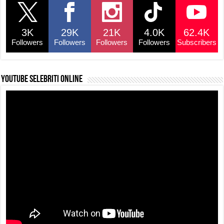
b
A
d
Li
o
p
s
n
3K
29K
21K
4.0K
62.4K
o
p
k
Followers
Followers
Followers
Followers
Subscribers
k
YouTube selebriti online