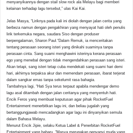
menyanyikannya dengan stail slow rock ala Melayu bagi memberi
kelainan terhadap lagu tersebut,” ulas Kai Kai.
Jelas Masya, “Liriknya pada kali ini diolah dengan jalan cerita yang
berbeza namun dengan pengakhiran yang menyayat hati oleh penulis
lirik terkemuka negara, saudara Siso dengan produser
berpengalaman, Sharon Paul.“Dalam Remuk, ia menceritakan
tentang perasaan seorang isteri yang dinikahi suaminya tanpa
perasaan cinta. Sang suami menghawini isterinya kerana perasaan
ego yang menebal dengan tidak mengendahkan perasaan sang isteri.
Akan tetapi, sang isteri tetap cuba mendekati sang suami hari demi
hari, akhirnya terpaksa akur dan memendam perasaan, ibarat terjerat
dalam sangkar emas tanpa sekelumit rasa bahagia.
Tambahnya lagi, “Hati Sya terus terpaut apabila mendengar demo
lagu asal ditambah dengan jalan ceritanya yang menyentuh hati.
Encik Feros yang membuat keputusan agar pihak RocketFuel
Entertainment menerbitkan lagu ini, dan beliau jugalah yang
bertanggungjawab mencadangkan agar lagu ini dinyanyikan semula
dalam Bahasa Melayu.
Menurut Encik Jipie, selaku Ketua Label & Penerbitan RocketFuel
Entertainment yang baharu, “Masya merupakan penyanyi muda yang