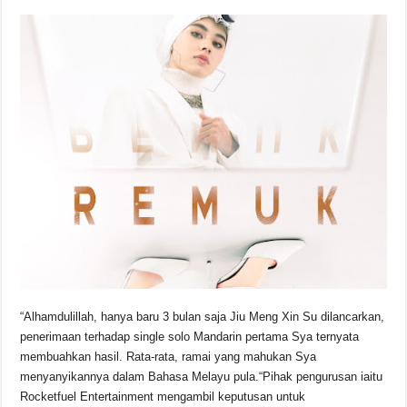
o
p
k
k
“Alhamdulillah, hanya baru 3 bulan saja Jiu Meng Xin Su dilancarkan,
penerimaan terhadap single solo Mandarin pertama Sya ternyata
membuahkan hasil. Rata-rata, ramai yang mahukan Sya
menyanyikannya dalam Bahasa Melayu pula.“Pihak pengurusan iaitu
Rocketfuel Entertainment mengambil keputusan untuk