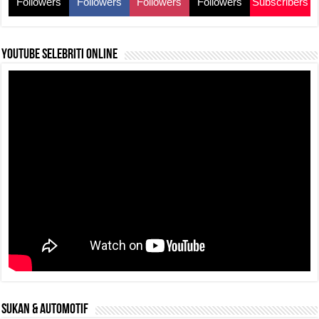
Followers
Followers
Followers
Followers
Subscribers
k
YouTube selebriti online
SUKAN & AUTOMOTIF