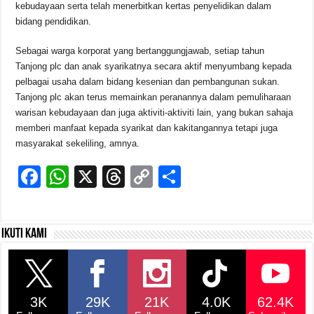
kebudayaan serta telah menerbitkan kertas penyelidikan dalam
bidang pendidikan.
Sebagai warga korporat yang bertanggungjawab, setiap tahun
Tanjong plc dan anak syarikatnya secara aktif menyumbang kepada
pelbagai usaha dalam bidang kesenian dan pembangunan sukan.
Tanjong plc akan terus memainkan peranannya dalam pemuliharaan
warisan kebudayaan dan juga aktiviti-aktiviti lain, yang bukan sahaja
memberi manfaat kepada syarikat dan kakitangannya tetapi juga
masyarakat sekeliling, amnya.
F
W
X
T
C
S
a
h
hr
o
h
c
at
e
p
ar
Ikuti kami
e
s
a
y
e
b
A
d
Li
o
p
s
n
3K
29K
21K
4.0K
62.4K
o
p
k