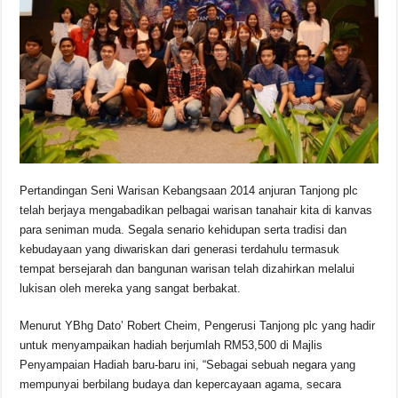
b
A
d
Li
o
p
s
n
o
p
k
k
Pertandingan Seni Warisan Kebangsaan 2014 anjuran Tanjong plc
telah berjaya mengabadikan pelbagai warisan tanahair kita di kanvas
para seniman muda. Segala senario kehidupan serta tradisi dan
kebudayaan yang diwariskan dari generasi terdahulu termasuk
tempat bersejarah dan bangunan warisan telah dizahirkan melalui
lukisan oleh mereka yang sangat berbakat.
Menurut YBhg Dato’ Robert Cheim, Pengerusi Tanjong plc yang hadir
untuk menyampaikan hadiah berjumlah RM53,500 di Majlis
Penyampaian Hadiah baru-baru ini, “Sebagai sebuah negara yang
mempunyai berbilang budaya dan kepercayaan agama, secara