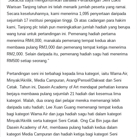
“Sukacita saya mengumumkan bahawa Pertandingan Seni Lukis
Warisan Tanjong tahun ini telah menarik jumlah peserta yang ramai.
Secara keseluruhannya, kami menerima 1,095 penyertaan daripada
sejumlah 17 institusi pengajian tinggi. Di atas cadangan para hakim
kami, Tanjong plc telah pun meningkatkan jumlah hadiah yang berupa
wang tunai untuk pertandingan ini. Pemenang hadiah pertama
menerima RM4,000, manakala pemenang tempat kedua akan
membawa pulang RM3,000 dan pemenang tempat ketiga menerima
RM2,000. Selain daripada itu, pemenang hadiah sagu hati menerima
RM500 setiap seorang.”
Pertandingan seni ini terbahagi kepada lima kategori, iaitu Warna Air,
Minyak/Akrilik, Media Campuran, Arang/Pensel/Dakwat dan Seni
Cetak. Tahun ini, Dasein Academy of Art mendapat perhatian kerana
berjaya membawa pulang sejumlah 21 hadiah dari kesemua lima
kategori. Malah, dua orang dari pelajar mereka memenangi lebih
daripada satu hadiah; Lee Xuan Guang memenangi tempat kedua
bagi kategori Warna Air dan juga hadiah sagu hati dalam kategori
Minyak/Akrilik serta kategori Seni Cetak. Ong Cai Bin juga dari
Dasein Academy of Art, membawa pulang hadiah kedua dalam
kategori Media Campuran dan hadiah ketiga bagi kategori Seni