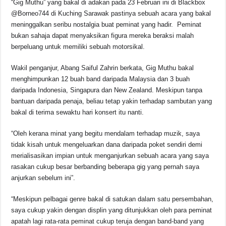
“Gig Muthu” yang bakal di adakan pada 23 Februari ini di Blackbox
o
p
k
@Borneo744 di Kuching Sarawak pastinya sebuah acara yang bakal
k
meninggalkan seribu nostalgia buat peminat yang hadir. Peminat
bukan sahaja dapat menyaksikan figura mereka beraksi malah
berpeluang untuk memiliki sebuah motorsikal.
Wakil penganjur, Abang Saiful Zahrin berkata, Gig Muthu bakal
menghimpunkan 12 buah band daripada Malaysia dan 3 buah
daripada Indonesia, Singapura dan New Zealand. Meskipun tanpa
bantuan daripada penaja, beliau tetap yakin terhadap sambutan yang
bakal di terima sewaktu hari konsert itu nanti.
“Oleh kerana minat yang begitu mendalam terhadap muzik, saya
tidak kisah untuk mengeluarkan dana daripada poket sendiri demi
merialisasikan impian untuk menganjurkan sebuah acara yang saya
rasakan cukup besar berbanding beberapa gig yang pernah saya
anjurkan sebelum ini”.
“Meskipun pelbagai genre bakal di satukan dalam satu persembahan,
saya cukup yakin dengan displin yang ditunjukkan oleh para peminat
apatah lagi rata-rata peminat cukup teruja dengan band-band yang