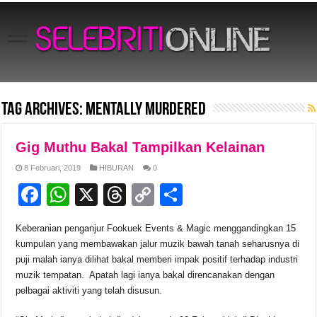
Tag Archives:
Mentally Murdered
Gig Muthu Bakal Tampilkan Kelainan
8 Februari, 2019
HIBURAN
0
F
W
X
T
C
S
a
h
hr
o
h
Keberanian penganjur Fookuek Events & Magic menggandingkan 15
c
at
e
p
ar
kumpulan yang membawakan jalur muzik bawah tanah seharusnya di
e
s
a
y
e
puji malah ianya dilihat bakal memberi impak positif terhadap industri
muzik tempatan. Apatah lagi ianya bakal direncanakan dengan
b
A
d
Li
pelbagai aktiviti yang telah disusun.
o
p
s
n