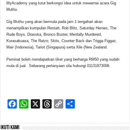
MyAcademy yang turut berkongsi idea untuk mewarnai acara Gig
Muthu.
Gig Muthu yang akan bermula pada jam 1 tengahari akan
menampilkan kumpulan Restart, Rob Blitz, Saturday Heroes, The
Rude Boys, Drasska, Bronco Buster, Mentally Murdered,
Kurasakuasa, The Ratzo, Skits, Counter Back dan Trigga Figgaz,
Mair (Indonesia), Tariot (Singapura) serta Xile (New Zealand.
Peminat boleh mendapatkan tiket yang berharga RM50 yang sudah
mula di jual. Sebarang pertanyaan sila hubungi 01131873008.
F
W
X
T
C
S
a
h
hr
o
h
c
at
e
p
ar
Ikuti kami