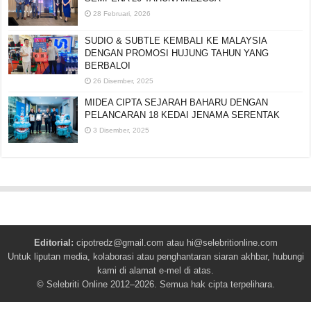
28 Februari, 2026
SUDIO & SUBTLE KEMBALI KE MALAYSIA
DENGAN PROMOSI HUJUNG TAHUN YANG
BERBALOI
26 Disember, 2025
MIDEA CIPTA SEJARAH BAHARU DENGAN
PELANCARAN 18 KEDAI JENAMA SERENTAK
3 Disember, 2025
Editorial:
cipotredz@gmail.com
atau
hi@selebritionline.com
Untuk liputan media, kolaborasi atau penghantaran siaran akhbar, hubungi
kami di alamat e-mel di atas.
© Selebriti Online 2012–2026. Semua hak cipta terpelihara.