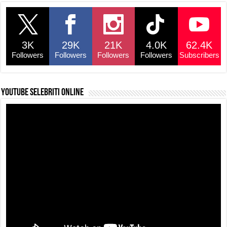
e
s
a
y
e
b
A
d
Li
o
p
s
n
3K
29K
21K
4.0K
62.4K
o
p
k
Followers
Followers
Followers
Followers
Subscribers
k
YouTube selebriti online