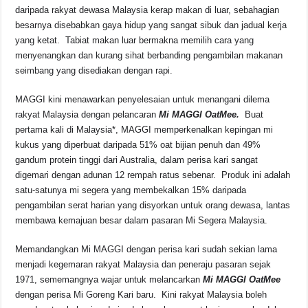
b
A
d
Li
daripada rakyat dewasa Malaysia kerap makan di luar, sebahagian
o
p
s
n
besarnya disebabkan gaya hidup yang sangat sibuk dan jadual kerja
yang ketat. Tabiat makan luar bermakna memilih cara yang
o
p
k
menyenangkan dan kurang sihat berbanding pengambilan makanan
k
seimbang yang disediakan dengan rapi.
MAGGI kini menawarkan penyelesaian untuk menangani dilema
rakyat Malaysia dengan pelancaran
Mi MAGGI OatMee.
Buat
pertama kali di Malaysia*, MAGGI memperkenalkan kepingan mi
kukus yang diperbuat daripada 51% oat bijian penuh dan 49%
gandum protein tinggi dari Australia, dalam perisa kari sangat
digemari dengan adunan 12 rempah ratus sebenar. Produk ini adalah
satu-satunya mi segera yang membekalkan 15% daripada
pengambilan serat harian yang disyorkan untuk orang dewasa, lantas
membawa kemajuan besar dalam pasaran Mi Segera Malaysia.
Memandangkan Mi MAGGI dengan perisa kari sudah sekian lama
menjadi kegemaran rakyat Malaysia dan peneraju pasaran sejak
1971, sememangnya wajar untuk melancarkan
Mi MAGGI OatMee
dengan perisa Mi Goreng Kari baru. Kini rakyat Malaysia boleh