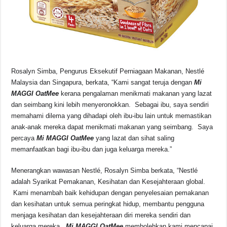
Rosalyn Simba, Pengurus Eksekutif Perniagaan Makanan, Nestlé
Malaysia dan Singapura, berkata, “Kami sangat teruja dengan
Mi
MAGGI OatMee
kerana pengalaman menikmati makanan yang lazat
dan seimbang kini lebih menyeronokkan. Sebagai ibu, saya sendiri
memahami dilema yang dihadapi oleh ibu-ibu lain untuk memastikan
anak-anak mereka dapat menikmati makanan yang seimbang. Saya
percaya
Mi MAGGI OatMee
yang lazat dan sihat saling
memanfaatkan bagi ibu-ibu dan juga keluarga mereka.”
Menerangkan wawasan Nestlé, Rosalyn Simba berkata, “Nestlé
adalah Syarikat Pemakanan, Kesihatan dan Kesejahteraan global.
Kami menambah baik kehidupan dengan penyelesaian pemakanan
dan kesihatan untuk semua peringkat hidup, membantu pengguna
menjaga kesihatan dan kesejahteraan diri mereka sendiri dan
keluarga mereka.
Mi MAGGI OatMee
membolehkan kami mencapai