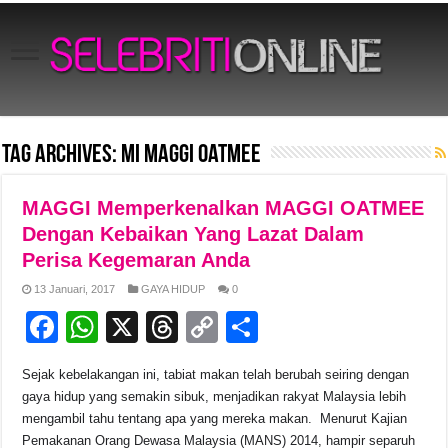
Tag Archives:
Mi MAGGI OatMee
MAGGI Memperkenalkan MAGGI OATMEE
Dengan Kebaikan Yang Lazat Dalam
Perisa Kegemaran Anda
13 Januari, 2017
GAYA HIDUP
0
F
W
X
T
C
S
a
h
hr
o
h
Sejak kebelakangan ini, tabiat makan telah berubah seiring dengan
c
at
e
p
ar
gaya hidup yang semakin sibuk, menjadikan rakyat Malaysia lebih
e
s
a
y
e
mengambil tahu tentang apa yang mereka makan. Menurut Kajian
Pemakanan Orang Dewasa Malaysia (MANS) 2014, hampir separuh