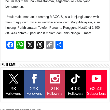
belum lagi mencuba kelazatannya, segeralah ke kedai yang
berhampiran.
Untuk maklumat lanjut tentang MAGGI®, sila kunjungi laman web
www.maggi.com.my atau www.facebook.com/MaggiMalaysia, atau
hubungi Perkhidmatan Telefon Percuma Pengguna Nestlé di 1-800-
88-3433 antara 8 pagi dan 8 malam dari Isnin hingga Jumaat.
F
W
X
T
C
S
a
h
hr
o
h
c
at
e
p
ar
Ikuti kami
e
s
a
y
e
b
A
d
Li
o
p
s
n
3K
29K
21K
4.0K
62.4K
o
p
k
Followers
Followers
Followers
Followers
Subscribers
k