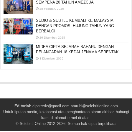
SEMPENA 20 TAHUN AMEZCUA
28 Februari, 2026
SUDIO & SUBTLE KEMBALI KE MALAYSIA
DENGAN PROMOSI HUJUNG TAHUN YANG
BERBALOI
26 Disember, 2025
MIDEA CIPTA SEJARAH BAHARU DENGAN
PELANCARAN 18 KEDAI JENAMA SERENTAK
3 Disember, 2025
Editorial:
cipotredz@gmail.com
atau
hi@selebritionline.com
Untuk liputan media, kolaborasi atau penghantaran siaran akhbar, hubungi
kami di alamat e-mel di atas.
© Selebriti Online 2012–2026. Semua hak cipta terpelihara.