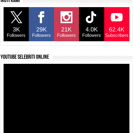
Ikuti kami
e
s
a
y
e
b
A
d
Li
o
p
s
n
3K
29K
21K
4.0K
62.4K
o
p
k
Followers
Followers
Followers
Followers
Subscribers
k
YouTube selebriti online