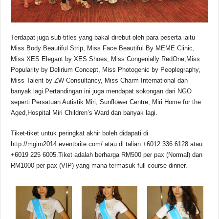
Terdapat juga sub-titles yang bakal direbut oleh para peserta iaitu
Miss Body Beautiful Strip, Miss Face Beautiful By MEME Clinic,
Miss XES Elegant by XES Shoes, Miss Congenially RedOne,Miss
Popularity by Delirium Concept, Miss Photogenic by Peoplegraphy,
Miss Talent by ZW Consultancy, Miss Charm International dan
banyak lagi.Pertandingan ini juga mendapat sokongan dari NGO
seperti Persatuan Autistik Miri, Sunflower Centre, Miri Home for the
Aged,Hospital Miri Children’s Ward dan banyak lagi.
Tiket-tiket untuk peringkat akhir boleh didapati di
http://mgim2014.eventbrite.com/ atau di talian +6012 336 6128 atau
+6019 225 6005.Tiket adalah berharga RM500 per pax (Normal) dan
RM1000 per pax (VIP) yang mana termasuk full course dinner.