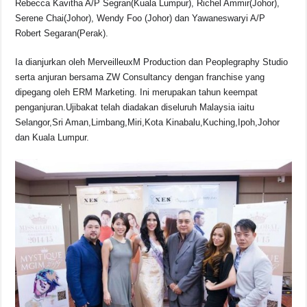
Rebecca Kavitha A/P Segran(Kuala Lumpur), Richel Ammir(Johor),
Serene Chai(Johor), Wendy Foo (Johor) dan Yawaneswaryi A/P
Robert Segaran(Perak).
Ia dianjurkan oleh MerveilleuxM Production dan Peoplegraphy Studio
serta anjuran bersama ZW Consultancy dengan franchise yang
dipegang oleh ERM Marketing. Ini merupakan tahun keempat
penganjuran.Ujibakat telah diadakan diseluruh Malaysia iaitu
Selangor,Sri Aman,Limbang,Miri,Kota Kinabalu,Kuching,Ipoh,Johor
dan Kuala Lumpur.