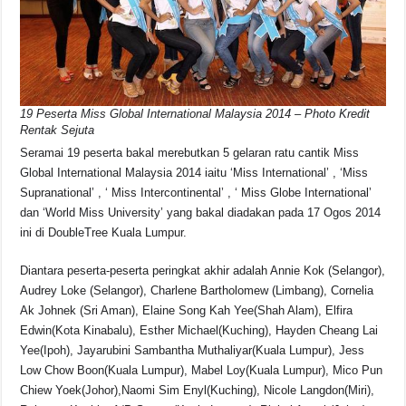
o
p
s
n
o
p
k
k
19 Peserta Miss Global International Malaysia 2014 – Photo Kredit
Rentak Sejuta
Seramai 19 peserta bakal merebutkan 5 gelaran ratu cantik Miss
Global International Malaysia 2014 iaitu ‘Miss International’ , ‘Miss
Supranational’ , ‘ Miss Intercontinental’ , ‘ Miss Globe International’
dan ‘World Miss University’ yang bakal diadakan pada 17 Ogos 2014
ini di DoubleTree Kuala Lumpur.
Diantara peserta-peserta peringkat akhir adalah Annie Kok (Selangor),
Audrey Loke (Selangor), Charlene Bartholomew (Limbang), Cornelia
Ak Johnek (Sri Aman), Elaine Song Kah Yee(Shah Alam), Elfira
Edwin(Kota Kinabalu), Esther Michael(Kuching), Hayden Cheang Lai
Yee(Ipoh), Jayarubini Sambantha Muthaliyar(Kuala Lumpur), Jess
Low Chow Boon(Kuala Lumpur), Mabel Loy(Kuala Lumpur), Mico Pun
Chiew Yoek(Johor),Naomi Sim Enyl(Kuching), Nicole Langdon(Miri),