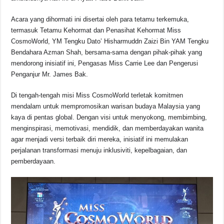
e
s
a
y
e
b
A
d
Li
Acara yang dihormati ini disertai oleh para tetamu terkemuka,
o
p
s
n
termasuk Tetamu Kehormat dan Penasihat Kehormat Miss
CosmoWorld, YM Tengku Dato’ Hisharmuddn Zaizi Bin YAM Tengku
o
p
k
Bendahara Azman Shah, bersama-sama dengan pihak-pihak yang
k
mendorong inisiatif ini, Pengasas Miss Carrie Lee dan Pengerusi
Penganjur Mr. James Bak.
Di tengah-tengah misi Miss CosmoWorld terletak komitmen
mendalam untuk mempromosikan warisan budaya Malaysia yang
kaya di pentas global. Dengan visi untuk menyokong, membimbing,
menginspirasi, memotivasi, mendidik, dan memberdayakan wanita
agar menjadi versi terbaik diri mereka, inisiatif ini memulakan
perjalanan transformasi menuju inklusiviti, kepelbagaian, dan
pemberdayaan.