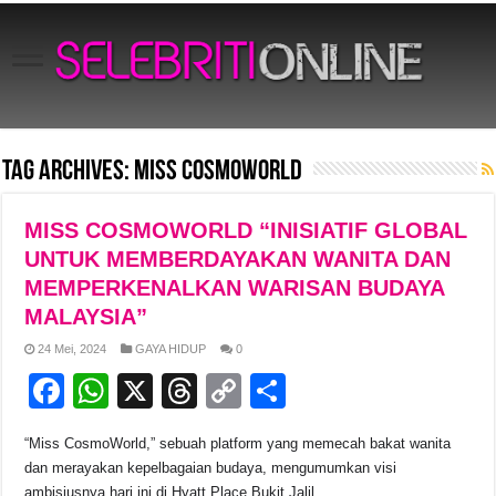
Tag Archives:
MISS COSMOWORLD
MISS COSMOWORLD “INISIATIF GLOBAL
UNTUK MEMBERDAYAKAN WANITA DAN
MEMPERKENALKAN WARISAN BUDAYA
MALAYSIA”
24 Mei, 2024
GAYA HIDUP
0
F
W
X
T
C
S
a
h
hr
o
h
“Miss CosmoWorld,” sebuah platform yang memecah bakat wanita
c
at
e
p
ar
dan merayakan kepelbagaian budaya, mengumumkan visi
ambisiusnya hari ini di Hyatt Place Bukit Jalil.