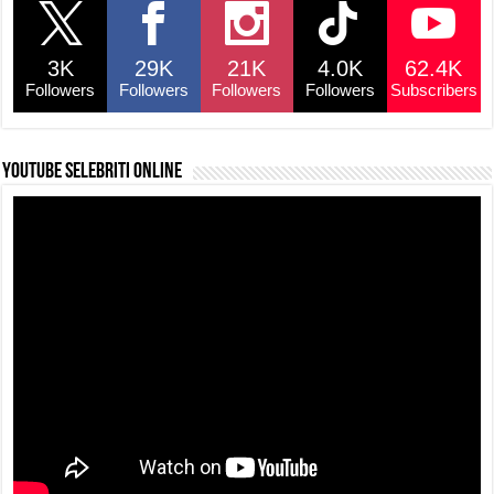
b
A
d
Li
o
p
s
n
3K
29K
21K
4.0K
62.4K
o
p
k
Followers
Followers
Followers
Followers
Subscribers
k
YouTube selebriti online