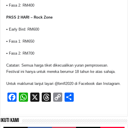
• Fasa 2: RM400
PASS 2 HARI – Rock Zone
• Early Bird: RM600
• Fasa 1: RM650
• Fasa 2: RM700
Catatan: Semua harga tiket dikecualikan yuran pemprosesan.
Festival ini hanya untuk mereka berumur 18 tahun ke atas sahaja.
Untuk maklumat lanjut layari @bmfl2020 di Facebook dan Instagram.
F
W
X
T
C
S
a
h
hr
o
h
c
at
e
p
ar
Ikuti kami
e
s
a
y
e