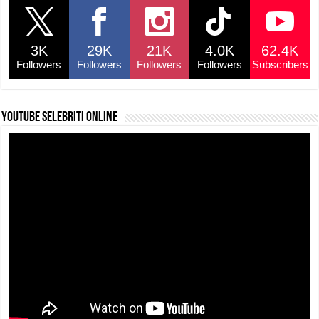
b
A
d
Li
o
p
s
n
3K
29K
21K
4.0K
62.4K
o
p
k
Followers
Followers
Followers
Followers
Subscribers
k
YouTube selebriti online