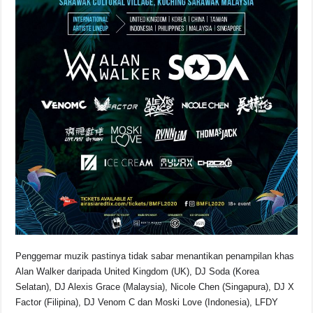
Penggemar muzik pastinya tidak sabar menantikan penampilan khas
Alan Walker daripada United Kingdom (UK), DJ Soda (Korea
Selatan), DJ Alexis Grace (Malaysia), Nicole Chen (Singapura), DJ X
Factor (Filipina), DJ Venom C dan Moski Love (Indonesia), LFDY