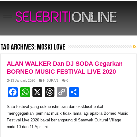
Tag Archives:
Moski Love
ALAN WALKER Dan DJ SODA Gegarkan
BORNEO MUSIC FESTIVAL LIVE 2020
13 Januari, 2020
HIBURAN
0
F
W
X
T
C
S
a
h
hr
o
h
Satu festival yang cukup istimewa dan eksklusif bakal
c
at
e
p
ar
‘menggegarkan’ peminat muzik tidak lama lagi apabila Borneo Music
e
s
a
y
e
Festival Live 2020 bakal berlangsung di Sarawak Cultural Village
pada 10 dan 11 April ini.
b
A
d
Li