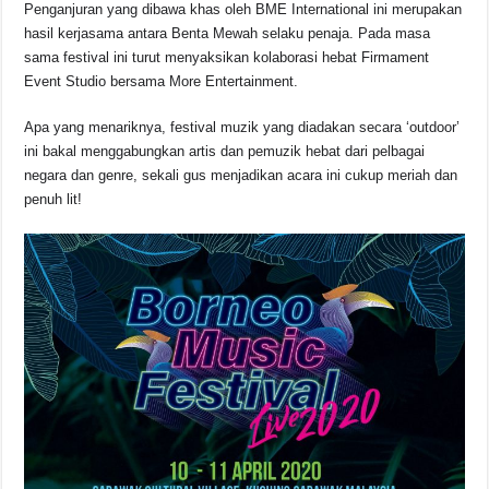
o
p
s
n
Penganjuran yang dibawa khas oleh BME International ini merupakan
hasil kerjasama antara Benta Mewah selaku penaja. Pada masa
o
p
k
sama festival ini turut menyaksikan kolaborasi hebat Firmament
k
Event Studio bersama More Entertainment.
Apa yang menariknya, festival muzik yang diadakan secara ‘outdoor’
ini bakal menggabungkan artis dan pemuzik hebat dari pelbagai
negara dan genre, sekali gus menjadikan acara ini cukup meriah dan
penuh lit!