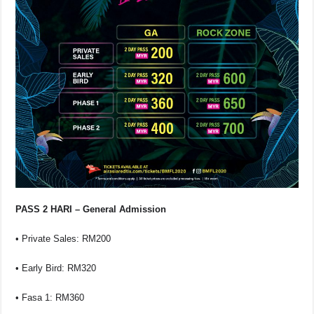
PASS 2 HARI – General Admission
• Private Sales: RM200
• Early Bird: RM320
• Fasa 1: RM360